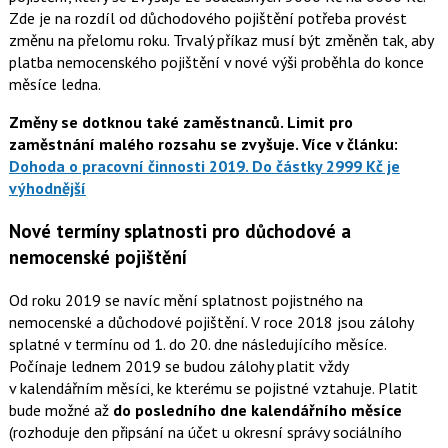
Zde je na rozdíl od důchodového pojištění potřeba provést
změnu na přelomu roku. Trvalý příkaz musí být změněn tak, aby
platba nemocenského pojištění v nové výši proběhla do konce
měsíce ledna.
Změny se dotknou také zaměstnanců. Limit pro
zaměstnání malého rozsahu se zvyšuje. Více v článku:
Dohoda o pracovní činnosti 2019. Do částky 2999 Kč je
výhodnější
Nové termíny splatnosti pro důchodové a
nemocenské pojištění
Od roku 2019 se navíc mění splatnost pojistného na
nemocenské a důchodové pojištění. V roce 2018 jsou zálohy
splatné v termínu od 1. do 20. dne následujícího měsíce.
Počínaje lednem 2019 se budou zálohy platit vždy
v kalendářním měsíci, ke kterému se pojistné vztahuje. Platit
bude možné až
do posledního dne kalendářního měsíce
(rozhoduje den připsání na účet u okresní správy sociálního