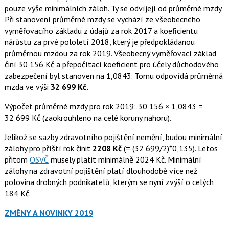
pouze výše minimálních záloh. Ty se odvíjejí od průměrné mzdy.
Při stanovení průměrné mzdy se vychází ze všeobecného
vyměřovacího základu z údajů za rok 2017 a koeficientu
nárůstu za prvé pololetí 2018, který je předpokládanou
průměrnou mzdou za rok 2019. Všeobecný vyměřovací základ
činí 30 156 Kč a přepočítací koeficient pro účely důchodového
zabezpečení byl stanoven na 1,0843. Tomu odpovídá průměrná
mzda ve výši
32 699 Kč.
Výpočet průměrné mzdy pro rok 2019: 30 156 × 1,0843 =
32 699 Kč (zaokrouhleno na celé koruny nahoru).
Jelikož se sazby zdravotního pojištění nemění, budou minimální
zálohy pro příští rok činit
2208 Kč
(= (32 699/2)*0,135). Letos
přitom
OSVČ
musely platit minimálně 2024 Kč. Minimální
zálohy na zdravotní pojištění platí dlouhodobě více než
polovina drobných podnikatelů, kterým se nyní zvýší o celých
184 Kč.
ZMĚNY A NOVINKY 2019