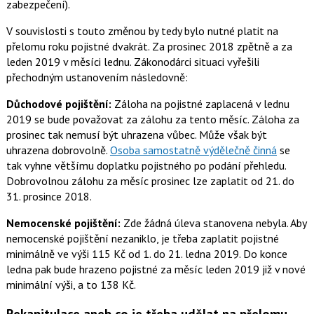
zabezpečení).
V souvislosti s touto změnou by tedy bylo nutné platit na
přelomu roku pojistné dvakrát. Za prosinec 2018 zpětně a za
leden 2019 v měsíci lednu. Zákonodárci situaci vyřešili
přechodným ustanovením následovně:
Důchodové pojištění:
Záloha na pojistné zaplacená v lednu
2019 se bude považovat za zálohu za tento měsíc. Záloha za
prosinec tak nemusí být uhrazena vůbec. Může však být
uhrazena dobrovolně.
Osoba samostatně výdělečně činná
se
tak vyhne většímu doplatku pojistného po podání přehledu.
Dobrovolnou zálohu za měsíc prosinec lze zaplatit od 21. do
31. prosince 2018.
Nemocenské pojištění:
Zde žádná úleva stanovena nebyla. Aby
nemocenské pojištění nezaniklo, je třeba zaplatit pojistné
minimálně ve výši 115 Kč od 1. do 21. ledna 2019. Do konce
ledna pak bude hrazeno pojistné za měsíc leden 2019 již v nové
minimální výši, a to 138 Kč.