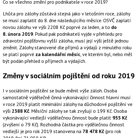
Co se všechno změní pro podnikatele v roce 2019?
Lhůta pro zálohy zůstává stejná jako v letošním roce, zálohy
se musí zaplatit do 8. dne následujícího měsíce. OSVČ zaplatí
novou zálohu ve výši 2208 Kč poprvé za leden, a to
do
8. února 2019
. Pokud pak podnikateli vyjde v přehledu pro
zdravotní pojišťovnu vyšší záloha, musí její výši ještě jednou
změnit. Zálohy stanovené dle příjmů a výdajů z minulého roku
se platí poprvé
za kalendářní měsíc
, ve kterém byl, nebo měl
být podán přehled o příjmech a výdajích.
Změny v sociálním pojištění od roku 2019
I v sociálním pojištění se bude měnit výše záloh. Osoba
samostatně výdělečně činná vykonávající činnost hlavní musí
v roce 2019 platit minimální zálohy na důchodové pojištění ve
výši
2388 Kč
. Měsíční zálohy se tak zvyšují o 199 Kč. Osoba
vykonávající vedlejší výdělečnou činnost bude platit
955 Kč
(zvýšení o 79 Kč). Rozhodná částka pro výdělečnou činnost
vedlejší je pro rok 2019 stanovena na
78 478 Kč
(pro rok