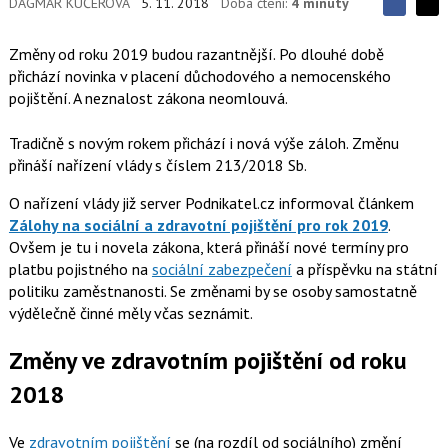
DAGMAR KUČEROVÁ
5. 11. 2018
Doba čtení:
4 minuty
S
S
S
d
d
d
í
Změny od roku 2019 budou razantnější. Po dlouhé době
í
í
l
l
přichází novinka v placení důchodového a nemocenského
e
e
l
j
pojištění. A neznalost zákona neomlouvá.
j
t
e
t
e
e
t
n
Tradičně s novým rokem přichází i nová výše záloh. Změnu
n
a
a
přináší nařízení vlády s číslem 213/2018 Sb.
F
s
a
í
c
O nařízení vlády již server Podnikatel.cz informoval článkem
t
e
i
Zálohy na sociální a zdravotní pojištění pro rok 2019
.
b
X
o
Ovšem je tu i novela zákona, která přináší nové termíny pro
o
platbu pojistného na
sociální zabezpečení
a příspěvku na státní
k
politiku zaměstnanosti. Se změnami by se osoby samostatně
u
výdělečně činné měly včas seznámit.
Změny ve zdravotním pojištění od roku
2018
Ve
zdravotním pojištění
se (na rozdíl od sociálního) změní