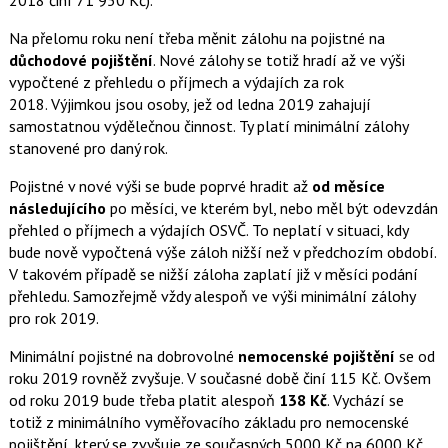
2018 činí 71 950 Kč).
Na přelomu roku není třeba měnit zálohu na pojistné na
důchodové pojištění
. Nové zálohy se totiž hradí až ve výši
vypočtené z přehledu o příjmech a výdajích za rok
2018. Výjimkou jsou osoby, jež od ledna 2019 zahajují
samostatnou výdělečnou činnost. Ty platí minimální zálohy
stanovené pro daný rok.
Pojistné v nové výši se bude poprvé hradit až
od měsíce
následujícího
po měsíci, ve kterém byl, nebo měl být odevzdán
přehled o příjmech a výdajích OSVČ. To neplatí v situaci, kdy
bude nově vypočtená výše záloh nižší než v předchozím období.
V takovém případě se nižší záloha zaplatí již v měsíci podání
přehledu. Samozřejmě vždy alespoň ve výši minimální zálohy
pro rok 2019.
Minimální pojistné na dobrovolné
nemocenské pojištění
se od
roku 2019 rovněž zvyšuje. V současné době činí 115 Kč. Ovšem
od roku 2019 bude třeba platit alespoň
138 Kč
. Vychází se
totiž z minimálního vyměřovacího základu pro nemocenské
pojištění, který se zvyšuje ze současných 5000 Kč na 6000 Kč.