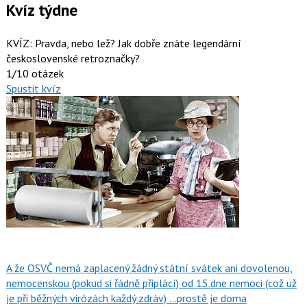
Kvíz týdne
KVÍZ: Pravda, nebo lež? Jak dobře znáte legendární
československé retroznačky?
1/10 otázek
Spustit kvíz
A že OSVČ nemá zaplacený žádný státní svátek ani dovolenou,
nemocenskou (pokud si řádně připlácí) od 15.dne nemoci (což už
je při běžných virózách každý zdráv) ...prostě je doma