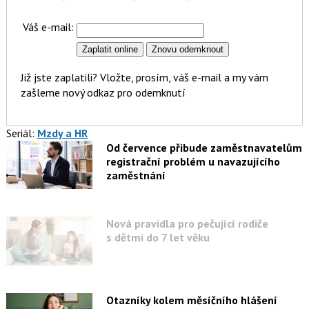
Váš e-mail:
Již jste zaplatili? Vložte, prosím, váš e-mail a my vám
zašleme nový odkaz pro odemknutí
Seriál:
Mzdy a HR
Od července přibude zaměstnavatelům
registrační problém u navazujícího
zaměstnání
Nová pravidla pro pečující rodiče
s dětmi do 7 let věku
Otazníky kolem měsíčního hlášení