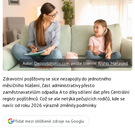
d
d
í
í
í
l
l
e
e
l
j
j
t
e
t
e
e
t
n
n
a
a
F
s
a
í
c
t
e
i
b
X
Autor:
Depositphotos.com
, podle licence:
Rights Managed
o
o
k
u
Zdravotní pojišťovny se sice nezapojily do jednotného
měsíčního hlášení, část administrativy přesto
zaměstnavatelům odpadla. A to díky sdílení dat přes Centrální
registr pojištěnců. Což se ale netýká pečujících rodičů, kde se
navíc od roku 2026 výrazně změnily podmínky.
Přidat mezi oblíbené zdroje na Googlu