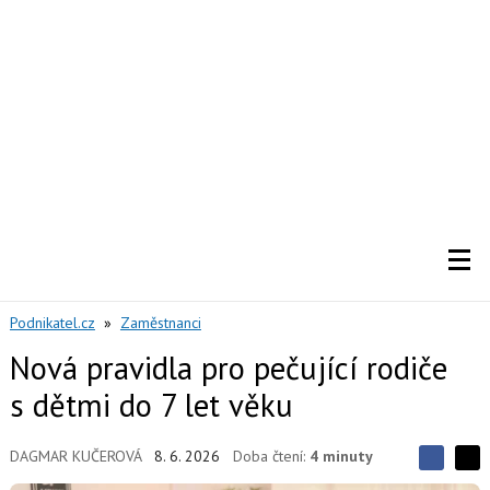
Podnikatel.cz
»
Zaměstnanci
Nová pravidla pro pečující rodiče
s dětmi do 7 let věku
DAGMAR KUČEROVÁ
8. 6. 2026
Doba čtení:
4 minuty
S
S
S
d