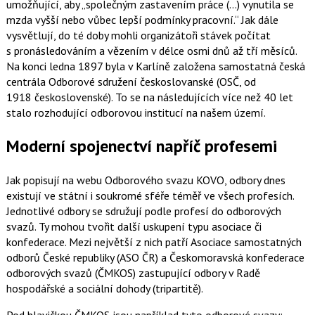
umožňující, aby „společným zastavením práce (…) vynutila se
mzda vyšší nebo vůbec lepší podmínky pracovní.“ Jak dále
vysvětlují, do té doby mohli organizátoři stávek počítat
s pronásledováním a vězením v délce osmi dnů až tří měsíců.
Na konci ledna 1897 byla v Karlíně založena samostatná česká
centrála Odborové sdružení českoslovanské (OSČ, od
1918 československé). To se na následujících více než 40 let
stalo rozhodující odborovou institucí na našem území.
Moderní spojenectví napříč profesemi
Jak popisují na webu Odborového svazu KOVO, odbory dnes
existují ve státní i soukromé sféře téměř ve všech profesích.
Jednotlivé odbory se sdružují podle profesí do odborových
svazů. Ty mohou tvořit další uskupení typu asociace či
konfederace. Mezi největší z nich patří Asociace samostatných
odborů České republiky (ASO ČR) a Českomoravská konfederace
odborových svazů (ČMKOS) zastupující odbory v Radě
hospodářské a sociální dohody (tripartitě).
Pod hlavičkou ČMKOS jsou například tyto odborové svazy: