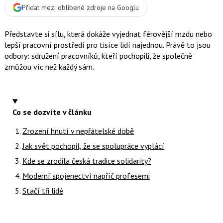
Přidat mezi oblíbené zdroje na Googlu
Představte si sílu, která dokáže vyjednat férovější mzdu nebo
lepší pracovní prostředí pro tisíce lidí najednou. Právě to jsou
odbory: sdružení pracovníků, kteří pochopili, že společně
zmůžou víc než každý sám.
Co se dozvíte v článku
Zrození hnutí v nepřátelské době
Jak svět pochopil, že se spolupráce vyplácí
Kde se zrodila česká tradice solidarity?
Moderní spojenectví napříč profesemi
Stačí tři lidé