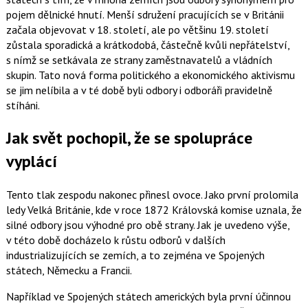
pojem dělnické hnutí. Menší sdružení pracujících se v Británii
začala objevovat v 18. století, ale po většinu 19. století
zůstala sporadická a krátkodobá, částečně kvůli nepřátelství,
s nímž se setkávala ze strany zaměstnavatelů a vládních
skupin. Tato nová forma politického a ekonomického aktivismu
se jim nelíbila a v té době byli odbory i odboráři pravidelně
stíháni.
Jak svět pochopil, že se spolupráce
vyplácí
Tento tlak zespodu nakonec přinesl ovoce. Jako první prolomila
ledy Velká Británie, kde v roce 1872 Královská komise uznala, že
silné odbory jsou výhodné pro obě strany. Jak je uvedeno výše,
v této době docházelo k růstu odborů v dalších
industrializujících se zemích, a to zejména ve Spojených
státech, Německu a Francii.
Například ve Spojených státech amerických byla první účinnou