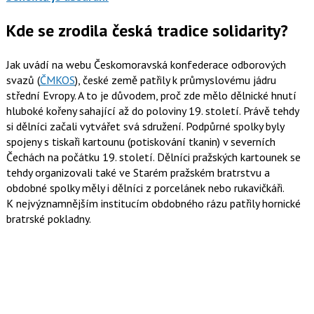
Kde se zrodila česká tradice solidarity?
Jak uvádí na webu Českomoravská konfederace odborových
svazů (
ČMKOS
), české země patřily k průmyslovému jádru
střední Evropy. A to je důvodem, proč zde mělo dělnické hnutí
hluboké kořeny sahající až do poloviny 19. století. Právě tehdy
si dělníci začali vytvářet svá sdružení. Podpůrné spolky byly
spojeny s tiskaři kartounu (potiskování tkanin) v severních
Čechách na počátku 19. století. Dělníci pražských kartounek se
tehdy organizovali také ve Starém pražském bratrstvu a
obdobné spolky měly i dělníci z porcelánek nebo rukavičkáři.
K nejvýznamnějším institucím obdobného rázu patřily hornické
bratrské pokladny.