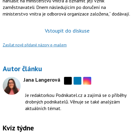
nahlásit na ministerstvu vnitra a oznámit její vznik
zaměstnavateli. Dnem následujícím po doručení na
ministerstvo vnitra je odborová organizace založena,
dodávají.
Vstoupit do diskuse
Zasílat nově přidané názory e-mailem
Autor článku
Jana Langerová
Sdílejte
Sdílejte
na
na
Je redaktorkou Podnikatel.cz a zajímá se o příběhy
Instagramu
síti
drobných podnikatelů. Věnuje se také analýzám
X
aktuálních témat.
Kvíz týdne