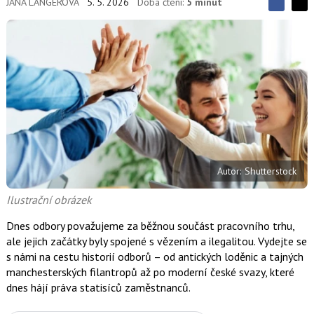
JANA LANGEROVÁ
5. 5. 2026
Doba čtení:
5 minut
S
S
S
d
d
d
í
í
í
l
l
e
e
l
j
j
t
e
t
e
e
t
n
n
a
a
F
s
a
í
c
t
e
i
b
X
Autor: Shutterstock
o
o
k
Ilustrační obrázek
u
Dnes odbory považujeme za běžnou součást pracovního trhu,
ale jejich začátky byly spojené s vězením a ilegalitou. Vydejte se
s námi na cestu historií odborů – od antických loděnic a tajných
manchesterských filantropů až po moderní české svazy, které
dnes hájí práva statisíců zaměstnanců.