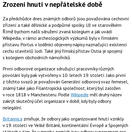
Zrození hnutí v nepřátelské době
Za předchůdce dnes známých odborů jsou považována cechovní
zřízení a také dělnické a podpůrné spolky. Už ve starověkém
Římě bychom našli sdružení zvaná kolegium a jak uvádí
Wikipedia, v rámci archeologických výzkumů byly v římském
přístavu Portus v loděnici objeveny nápisy naznačující existenci
cechu stavitelů lodí. Také jiný římský přístav Ostia je spojený
s kolegiem obchodních námořníků.
První odborové organizace sdružující pracovníky různých
povolání byly pak vytvořeny v 10. letech 19. století. Jako první
z těchto svazů je považován Generální odborový svaz řemesel,
známý také jako Filantropická společnost, který byl založen
v roce 1818 v Manchesteru. Podle
Wikipedie
měl druhý název
zakrýt skutečný účel organizace v době, kdy byly odbory
nelegální.
Britannica
zmiňuje, že odbory jako organizované hnutí vznikly
v 19. století ve Velké Británii, kontinentální Evropě a Spojených
státech s tím, že v mnoha zemích jsou odbory synonymem pro