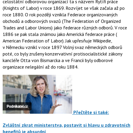
celostátní odborovou organizací ta s názvem Rytíři práce
(Knights of Labor) v roce 1869. Rozvíjet se však začala až po
roce 1880. O rok později vznikla Federace organizovaných
obchodů a odborových svazů (The Federation of Organized
Trades and Labor Unions) jako federace různých odborů. V roce
1886 se pak stala známou jako Americká federace práce (
American Federation of Labor). Jak upřesňuje Wikipedie,
v Německu vznikl v roce 1897 Volný svaz německých odborů
poté, co byly zrušeny konzervativní protisocialistické zákony
kancléře Otta von Bismarcka a ve Francii byly odborové
organizace nelegální až do roku 1884.
Přečtěte si také:
Zvláštní zkrat ministerstva, postavit si hlavu u zdravotních
benefitů je absurdní