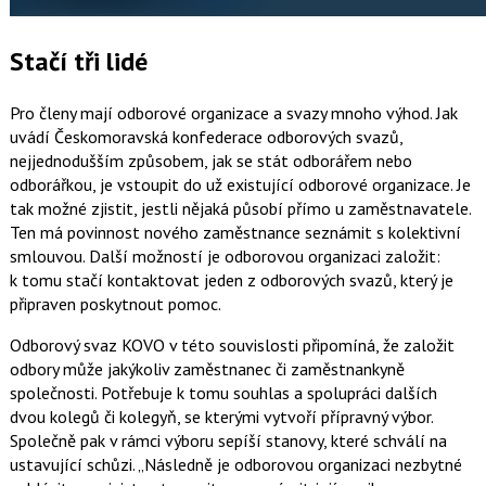
Stačí tři lidé
Pro členy mají odborové organizace a svazy mnoho výhod. Jak
uvádí Českomoravská konfederace odborových svazů,
nejjednodušším způsobem, jak se stát odborářem nebo
odborářkou, je vstoupit do už existující odborové organizace. Je
tak možné zjistit, jestli nějaká působí přímo u zaměstnavatele.
Ten má povinnost nového zaměstnance seznámit s kolektivní
smlouvou. Další možností je odborovou organizaci založit:
k tomu stačí kontaktovat jeden z odborových svazů, který je
připraven poskytnout pomoc.
Odborový svaz KOVO v této souvislosti připomíná, že založit
odbory může jakýkoliv zaměstnanec či zaměstnankyně
společnosti. Potřebuje k tomu souhlas a spolupráci dalších
dvou kolegů či kolegyň, se kterými vytvoří přípravný výbor.
Společně pak v rámci výboru sepíší stanovy, které schválí na
ustavující schůzi.
Následně je odborovou organizaci nezbytné