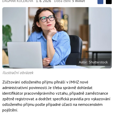
DAGMAR KUČEROVÁ
1. 6. 2026
Doba čtení:
5 minut
S
S
S
d
d
d
í
í
í
l
l
e
e
l
j
j
t
e
t
e
e
t
n
n
a
a
F
s
a
í
c
t
e
i
b
X
Autor: Shutterstock
o
o
k
Ilustrační obrázek
u
Zúčtování odloženého příjmu přináší v JMHZ nové
administrativní povinnosti. Je třeba správně dohledat
identifikátor pracovněprávního vztahu, případně zaměstnance
zpětně registrovat a dodržet specifická pravidla pro vykazování
odloženého příjmu podle případné účasti na nemocenském
pojištění.