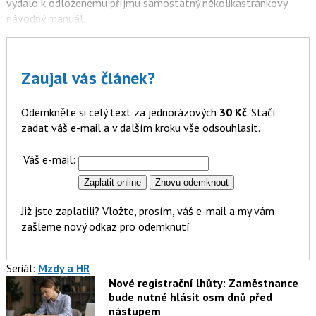
vydalo k odloženému příjmu samostatný několikastránkový
návodný manuál.
Zaujal vás článek?
Odemkněte si celý text za jednorázových
30 Kč
. Stačí
zadat váš e-mail a v dalším kroku vše odsouhlasit.
Váš e-mail:
Již jste zaplatili? Vložte, prosím, váš e-mail a my vám
zašleme nový odkaz pro odemknutí
Seriál:
Mzdy a HR
Nové registrační lhůty: Zaměstnance
bude nutné hlásit osm dnů před
nástupem