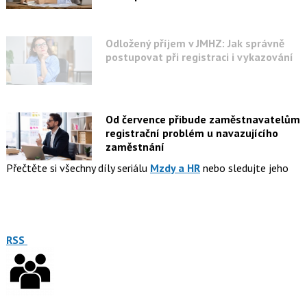
Odložený příjem v JMHZ: Jak správně
postupovat při registraci i vykazování
Od července přibude zaměstnavatelům
registrační problém u navazujícího
zaměstnání
Přečtěte si všechny díly seriálu
Mzdy a HR
nebo sledujte jeho
RSS