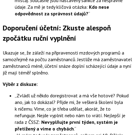
místa). Současně jsou nastaveny sankce za nesprávné
údaje. Za mě je tedy klíčová otázka:
Kdo nese
odpovědnost za správnost údajů?
Doporučení účetní: Zkuste alespoň
zpočátku ruční vyplnění
Ukazuje se, že záleží na připravenosti mzdových programů a
samozřejmě na počtu zaměstnanců. Jestliže má zaměstnavatel
zaměstnanců méně, účetní snáze doplní scházející údaje a nyní
již mají téměř splněno.
Výběr z diskuze:
Zvládl už někdo doregistrovat a má vše hotové? Pokud
ano, jak to dokázal? Přijde mi, že veškerá školení byla
k ničemu. Víme, co je třeba udělat, akorát, že to
nefunguje. Nejde vyplnit nebo nám to vrátí. Nejlepší je
rada z ČSSZ:
Nevyplňujte první týden, systém je
přetížený a víme o chybách
.