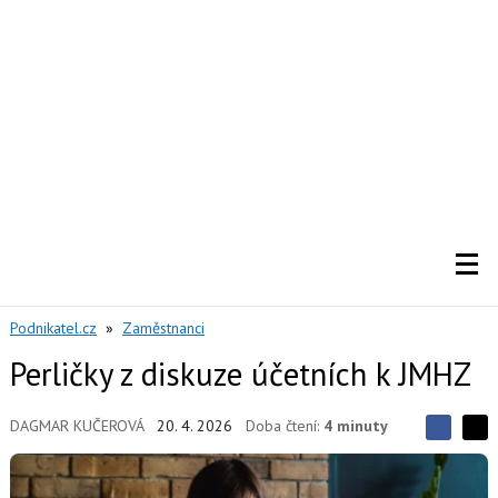
Podnikatel.cz
»
Zaměstnanci
Perličky z diskuze účetních k JMHZ
DAGMAR KUČEROVÁ
20. 4. 2026
Doba čtení:
4 minuty
S
S
S
d
d
d
í
í
í
l
l