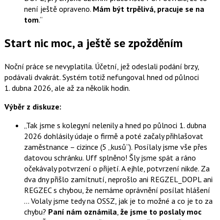
není ještě opraveno.
Mám být trpělivá, pracuje se na
tom
.
Start nic moc, a ještě se zpožděním
Noční práce se nevyplatila. Účetní, jež odeslali podání brzy,
podávali dvakrát. Systém totiž nefungoval hned od půlnoci
1. dubna 2026, ale až za několik hodin.
Výběr z diskuze:
Tak jsme s kolegyní nelenily a hned po půlnoci 1. dubna
2026 dohlásily údaje o firmě a poté začaly přihlašovat
zaměstnance – cizince (5 „kusů“). Posílaly jsme vše přes
datovou schránku. Uff splněno! Šly jsme spát a ráno
očekávaly potvrzení o přijetí. A ejhle, potvrzení nikde. Za
dva dny přišlo zamítnutí, neprošlo ani REGZEL_DOPL ani
REGZEC s chybou, že nemáme oprávnění posílat hlášení
… Volaly jsme tedy na OSSZ, jak je to možné a co je to za
chybu?
Paní nám oznámila
,
že jsme to poslaly moc