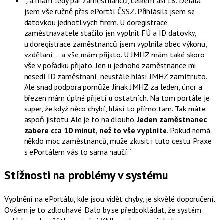
Já mám tedy pár zaměstnanců, celkem asi 18. Dělala
jsem vše ručně přes ePortál ČSSZ. Přihlásila jsem se
datovkou jednotlivých firem. U doregistrace
zaměstnavatele stačilo jen vyplnit FÚ a ID datovky,
u doregistrace zaměstnanců jsem vyplnila obec výkonu,
vzdělaní … a vše mám přijato. U JMHZ mám také skoro
vše v pořádku přijato. Jen u jednoho zaměstnance mi
nesedí ID zaměstnaní, neustále hlásí JMHZ zamítnuto.
Ale snad podpora pomůže. Jinak JMHZ za leden, únor a
březen mám úplné přijetí u ostatních. Na tom portále je
super, že když něco chybí, hlásí to přímo tam. Tak máte
aspoň jistotu. Ale je to na dlouho.
Jeden zaměstnanec
zabere cca 10 minut, než to vše vyplníte
. Pokud nemá
někdo moc zaměstnanců, muže zkusit i tuto cestu. Praxe
s ePortálem vás to sama naučí.
Stížnosti na problémy v systému
Vyplnění na ePortálu, kde jsou vidět chyby, je skvělé doporučení.
Ovšem je to zdlouhavé. Dalo by se předpokládat, že systém