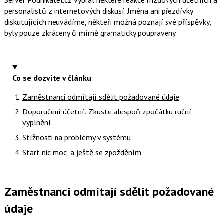
Server Podnikatel.cz vybral některé reakce mzdových účetních a
personalistů z internetových diskusí. Jména ani přezdívky
diskutujících neuvádíme, někteří možná poznají své příspěvky,
byly pouze zkráceny či mírně gramaticky poupraveny.
Co se dozvíte v článku
Zaměstnanci odmítají sdělit požadované údaje
Doporučení účetní: Zkuste alespoň zpočátku ruční
vyplnění
Stížnosti na problémy v systému
Start nic moc, a ještě se zpožděním
Zaměstnanci odmítají sdělit požadované
údaje