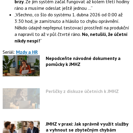
brzy
. Že jim systém začal fungovat až kolem třetí hodiny
ráno a musíme odeslat ještě jednou …
Všechno, co šlo do systému 1. dubna 2026 od 0:00 až
3:30 hod, je zamítnuto a hlásilo to chybu oprávnění.
Někdo údajně nepřepnul testovací prostředí na produkční
a napravil to až v půl čtvrté ráno.
No, netušili, že účetní
nikdy nespí!
Seriál:
Mzdy a HR
Nepodceňte návodné dokumenty a
pomůcky k JMHZ
Perličky z diskuze účetních k JMHZ
JMHZ v praxi: Jak správně využít služby
a vyhnout se zbytečným chybám