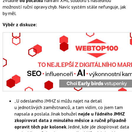
zvládne
od počátku
nahrání XML souboru s následnou
možností ruční opravy chyb. Navíc systém stále nefunguje, jak
by měl.
Výběr z diskuze:
U odeslaného JMHZ si můžu najet na detail
u jednotlivých zaměstnanců, a tam vidím, co jsem tam
napsala a poslala. Jinak bohužel
nejde u řádného JMHZ
zkopírovat data z minulého měsíce a ručně případně
opravit těch pár kolonek
. Jediné, kde jde zkopírovat data