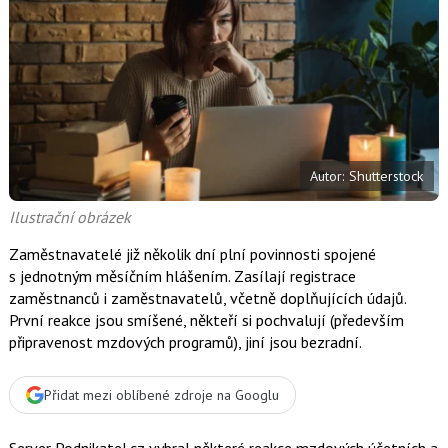
e
e
l
j
j
t
e
t
e
e
t
n
n
a
a
F
s
a
í
c
t
e
i
b
X
Autor: Shutterstock
o
o
k
Ilustrační obrázek
u
Zaměstnavatelé již několik dní plní povinnosti spojené
s jednotným měsíčním hlášením. Zasílají registrace
zaměstnanců i zaměstnavatelů, včetně doplňujících údajů.
První reakce jsou smíšené, někteří si pochvalují (především
připravenost mzdových programů), jiní jsou bezradní.
Přidat mezi oblíbené zdroje na Googlu