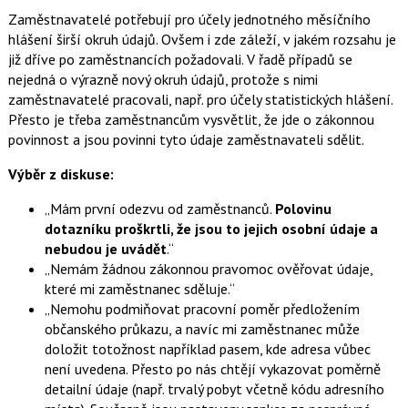
Zaměstnavatelé potřebují pro účely jednotného měsíčního
hlášení širší okruh údajů. Ovšem i zde záleží, v jakém rozsahu je
již dříve po zaměstnancích požadovali. V řadě případů se
nejedná o výrazně nový okruh údajů, protože s nimi
zaměstnavatelé pracovali, např. pro účely statistických hlášení.
Přesto je třeba zaměstnancům vysvětlit, že jde o zákonnou
povinnost a jsou povinni tyto údaje zaměstnavateli sdělit.
Výběr z diskuse:
Mám první odezvu od zaměstnanců.
Polovinu
dotazníku proškrtli, že jsou to jejich osobní údaje a
nebudou je uvádět
.
Nemám žádnou zákonnou pravomoc ověřovat údaje,
které mi zaměstnanec sděluje.
Nemohu podmiňovat pracovní poměr předložením
občanského průkazu, a navíc mi zaměstnanec může
doložit totožnost například pasem, kde adresa vůbec
není uvedena. Přesto po nás chtějí vykazovat poměrně
detailní údaje (např. trvalý pobyt včetně kódu adresního