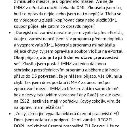
z minulého měsíce, je u opravného hlášení. Ani nejde
JMHZ z ePortálu uložit třeba do XML. Zkoušela jsem to,
buď to opravdu nejde, nebo jsem na to nepřišla. Třeba se
to v budoucnu zlepší, kopírovat data nebo uložit XML
soubor půjde, ale zatím to opravdu nejde.
Doregistraci zaměstnavatele jsem vyplnila přes ePortál,
údaje u zaměstnanců jsem si v programu předem doplnila
a vygenerovala XML. Kontrola programu mi nahlásila
nějaké chyby, ty jsem opravila a soubor vložila na ePortál.
Obojí přijato,
ale je to již 5 dní ve stavu „zpracovává
se“
. Zkusila jsem poslat JMHZ za leden datovou
schránkou prostřednictvím programu a během pár hodin
přišlo do DS potvrzení, že je hlášení přijato. Vše OK, nula
chyb. Tak jsem dnes poslala i JMHZ za únor. Teď po
zpracování mezd i JMHZ za březen. Zatím samozřejmě
bez odezvy, tak uvidím v pracovní dny. Raději se ale ozvu
na ČSSZ, jestli vše mají v pořádku. Kdyby cokoliv, vím, že
na opravu mam ještě čas.
Ze systému jim vypadla některá územní pracoviště FÚ.
Dnes jsem volala na podporu, že mi zamítli REGZEL
DOPL, prý chybné územní pracoviště FÚ. Potvrdili, že to