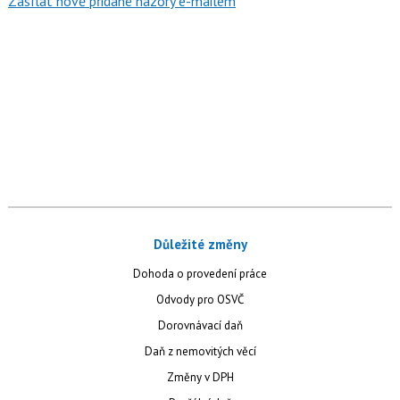
Zasílat nově přidané názory e-mailem
Důležité změny
Dohoda o provedení práce
Odvody pro OSVČ
Dorovnávací daň
Daň z nemovitých věcí
Změny v DPH