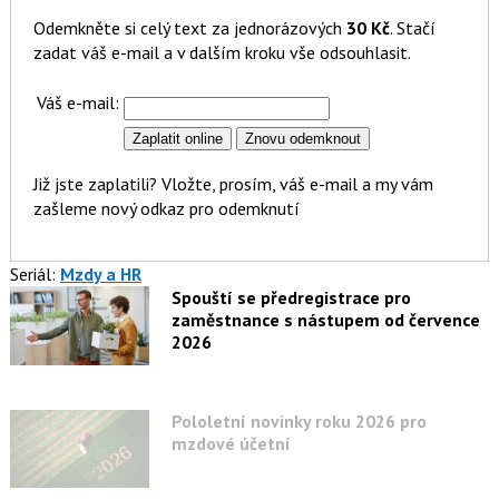
Odemkněte si celý text za jednorázových
30 Kč
. Stačí
zadat váš e-mail a v dalším kroku vše odsouhlasit.
Váš e-mail:
Již jste zaplatili? Vložte, prosím, váš e-mail a my vám
zašleme nový odkaz pro odemknutí
Seriál:
Mzdy a HR
Spouští se předregistrace pro
zaměstnance s nástupem od července
2026
Pololetní novinky roku 2026 pro
mzdové účetní