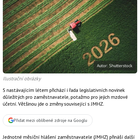
d
d
í
í
í
l
l
e
e
l
j
j
t
e
t
e
e
t
n
n
a
a
F
s
a
í
c
t
e
i
b
X
Autor: Shutterstock
o
o
k
Ilustrační obrázky
u
S nastávajícím létem přichází i řada legislativních novinek
důležitých pro zaměstnavatele, potažmo pro jejich mzdové
účetní. Většinou jde o změny související s JMHZ.
Přidat mezi oblíbené zdroje na Googlu
Jednotné měsíční hlášení zaměstnavatele (JMHZ) přináší další