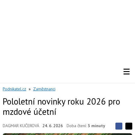
Podnikatel.cz
»
Zaměstnanci
Pololetní novinky roku 2026 pro
mzdové účetní
DAGMAR KUČEROVÁ
24. 6. 2026
Doba čtení:
3 minuty
S
S
S
d