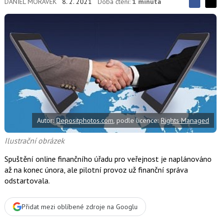
DANIEL MORÁVEK
8. 2. 2021
Doba čtení:
1 minuta
S
S
S
d
d
d
í
í
í
l
l
e
e
l
j
j
t
e
t
e
e
t
n
n
a
a
F
s
a
í
c
t
e
i
b
X
Autor:
Depositphotos.com
, podle licence:
Rights Managed
o
o
k
Ilustrační obrázek
u
Spuštění online finančního úřadu pro veřejnost je naplánováno
až na konec února, ale pilotní provoz už finanční správa
odstartovala.
Přidat mezi oblíbené zdroje na Googlu