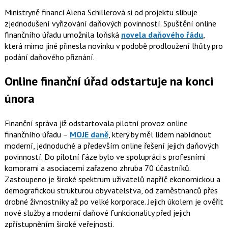
Ministryně financí Alena Schillerová si od projektu slibuje
zjednodušení vyřizování daňových povinností. Spuštění online
finančního úřadu umožnila loňská
novela daňového řádu
,
která mimo jiné přinesla novinku v podobě prodloužení lhůty pro
podání daňového přiznání.
Online finanční úřad odstartuje na konci
února
Finanční správa již odstartovala pilotní provoz online
finančního úřadu –
MOJE daně
, který by měl lidem nabídnout
moderní, jednoduché a především online řešení jejich daňových
povinností. Do pilotní fáze bylo ve spolupráci s profesními
komorami a asociacemi zařazeno zhruba 70 účastníků.
Zastoupeno je široké spektrum uživatelů napříč ekonomickou a
demografickou strukturou obyvatelstva, od zaměstnanců přes
drobné živnostníky až po velké korporace. Jejich úkolem je ověřit
nové služby a moderní daňové funkcionality před jejich
zpřístupněním široké veřejnosti.