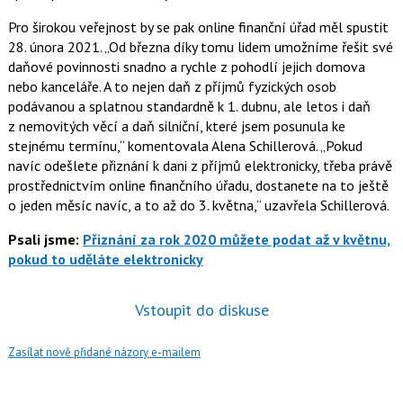
Pro širokou veřejnost by se pak online finanční úřad měl spustit
28. února 2021.
Od března díky tomu lidem umožníme řešit své
daňové povinnosti snadno a rychle z pohodlí jejich domova
nebo kanceláře. A to nejen daň z příjmů fyzických osob
podávanou a splatnou standardně k 1. dubnu, ale letos i daň
z nemovitých věcí a daň silniční, které jsem posunula ke
stejnému termínu,
komentovala
Alena Schillerová
.
Pokud
navíc odešlete přiznání k dani z příjmů elektronicky, třeba právě
prostřednictvím online finančního úřadu, dostanete na to ještě
o jeden měsíc navíc, a to až do 3. května,
uzavřela Schillerová.
Psali jsme:
Přiznání za rok 2020 můžete podat až v květnu,
pokud to uděláte elektronicky
Vstoupit do diskuse
Zasílat nově přidané názory e-mailem