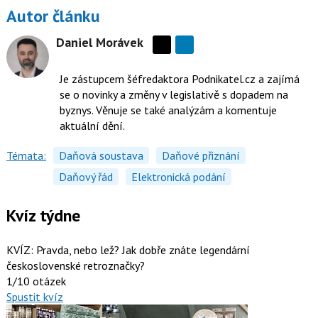
Autor článku
Daniel Morávek
Sdílejte
na
Je zástupcem šéfredaktora Podnikatel.cz a zajímá
síti
se o novinky a změny v legislativě s dopadem na
X
byznys. Věnuje se také analýzám a komentuje
aktuální dění.
Témata:
Daňová soustava
Daňové přiznání
Daňový řád
Elektronická podání
Kvíz týdne
KVÍZ: Pravda, nebo lež? Jak dobře znáte legendární
československé retroznačky?
1/10 otázek
Spustit kvíz