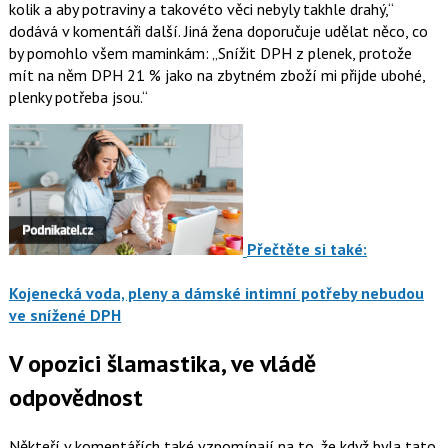
kolik a aby potraviny a takovéto věci nebyly takhle drahý,
dodává v komentáři další. Jiná žena doporučuje udělat něco, co
by pomohlo všem maminkám:
Snížit DPH z plenek, protože
mít na něm DPH 21 % jako na zbytném zboží mi přijde ubohé,
plenky potřeba jsou.
Přečtěte si také:
Kojenecká voda, pleny a dámské intimní potřeby nebudou
ve snížené DPH
V opozici šlamastika, ve vládě
odpovědnost
Někteří v komentářích také vzpomínají na to, že když byla tato