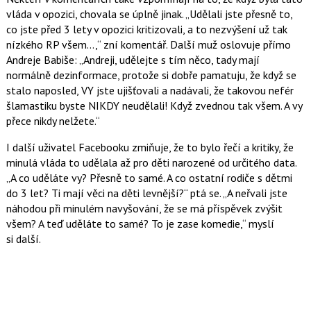
vláda v opozici, chovala se úplně jinak.
Udělali jste přesně to,
co jste před 3 lety v opozici kritizovali, a to nezvýšení už tak
nízkého RP všem…,
zní komentář. Další muž oslovuje přímo
Andreje Babiše:
Andreji, udělejte s tím něco, tady mají
normálně dezinformace, protože si dobře pamatuju, že když se
stalo naposled, VY jste ujišťovali a nadávali, že takovou nefér
šlamastiku byste NIKDY neudělali! Když zvednou tak všem. A vy
přece nikdy nelžete.
I další uživatel Facebooku zmiňuje, že to bylo řečí a kritiky, že
minulá vláda to udělala až pro děti narozené od určitého data.
A co uděláte vy? Přesně to samé. A co ostatní rodiče s dětmi
do 3 let? Ti mají věci na děti levnější?
ptá se.
A neřvali jste
náhodou při minulém navyšování, že se má příspěvek zvýšit
všem? A teď uděláte to samé? To je zase komedie,
myslí
si další.