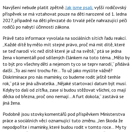
Navýšení nebude platit zpětně.
Jak jsme psali
, vyšší rodičovský
příspěvek se má vztahovat pouze na děti narozené od 1. ledna
2027, případně na děti převzaté do trvalé péče nahrazující péči
rodičů po nabytí účinnosti zákona.
Právě tato informace vyvolala na sociálních sítích řadu reakcí.
Každé dítě by mělo mít stejné právo, proč má mit dítě, které
se teď narodí víc než dítě které je už na světě,
ptá se jedna
žena v komentáři pod sdílených článkem na toto téma.
Mělo by
to být pro všechny děti a nejenom ty co se teprv narodí,
přidává
další.
To asi není trochu fér… To už jako myslíte vážně?
Diskriminace pro nás maminky, co budeme rodit ještě tenhle
rok,
ptá se jiná uživatelka.
Nějaké startovací datum být musí.
Kdyby to dali od zítřka, zase si budou stěžovat všichni, co mají
děcka od března, proč ono nemají… A furt dokola,
zastává se
jiná žena.
Podobně jsou stovky komentářů pod příspěvkem Ministerstva
práce a sociálních věcí oznamující tuto změnu.
Jen škoda že
nepodpoříte i maminky, které budou rodit v tomto roce… My ty