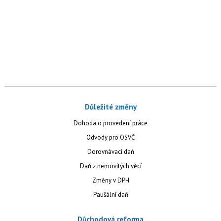
Důležité změny
Dohoda o provedení práce
Odvody pro OSVČ
Dorovnávací daň
Daň z nemovitých věcí
Změny v DPH
Paušální daň
Důchodová reforma