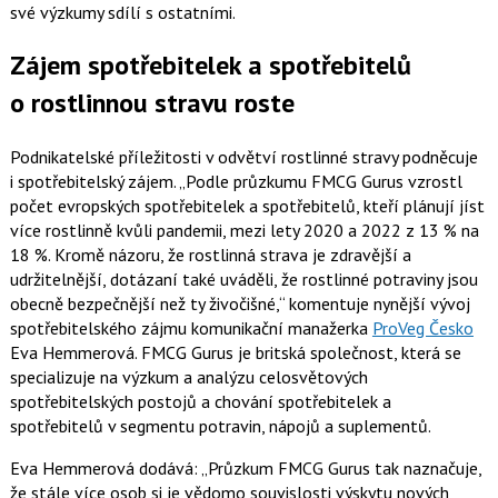
své výzkumy sdílí s ostatními.
Zájem spotřebitelek a spotřebitelů
o rostlinnou stravu roste
Podnikatelské příležitosti v odvětví rostlinné stravy podněcuje
i spotřebitelský zájem.
Podle průzkumu FMCG Gurus vzrostl
počet evropských spotřebitelek a spotřebitelů, kteří plánují jíst
více rostlinně kvůli pandemii, mezi lety 2020 a 2022 z 13 % na
18 %. Kromě názoru, že rostlinná strava je zdravější a
udržitelnější, dotázaní také uváděli, že rostlinné potraviny jsou
obecně bezpečnější než ty živočišné,
komentuje nynější vývoj
spotřebitelského zájmu komunikační manažerka
ProVeg Česko
Eva Hemmerová
. FMCG Gurus je britská společnost, která se
specializuje na výzkum a analýzu celosvětových
spotřebitelských postojů a chování spotřebitelek a
spotřebitelů v segmentu potravin, nápojů a suplementů.
Eva Hemmerová dodává:
Průzkum FMCG Gurus tak naznačuje,
že stále více osob si je vědomo souvislosti výskytu nových