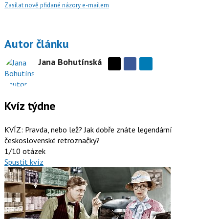
Zasílat nově přidané názory e-mailem
Autor článku
Jana Bohutínská
Sdílejte
Sdílejte
na
na
Facebooku
síti
X
Kvíz týdne
KVÍZ: Pravda, nebo lež? Jak dobře znáte legendární
československé retroznačky?
1/10 otázek
Spustit kvíz