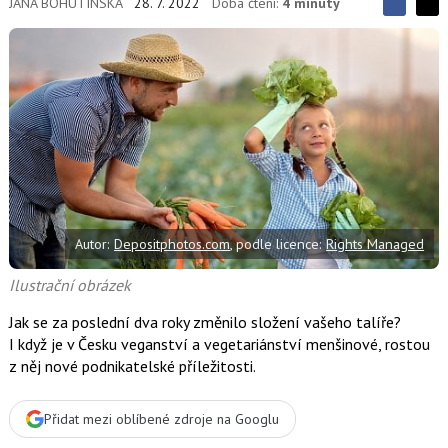
JANA BOHUTÍNSKÁ
28. 7. 2022
Doba čtení:
4 minuty
S
S
S
d
d
d
í
í
í
l
l
e
e
l
j
j
t
e
t
e
e
t
n
n
a
a
F
s
a
í
c
t
e
i
b
X
Autor:
Depositphotos.com
, podle licence:
Rights Managed
o
o
k
Ilustrační obrázek
u
Jak se za poslední dva roky změnilo složení vašeho talíře?
I když je v Česku veganství a vegetariánství menšinové, rostou
z něj nové podnikatelské příležitosti.
Přidat mezi oblíbené zdroje na Googlu