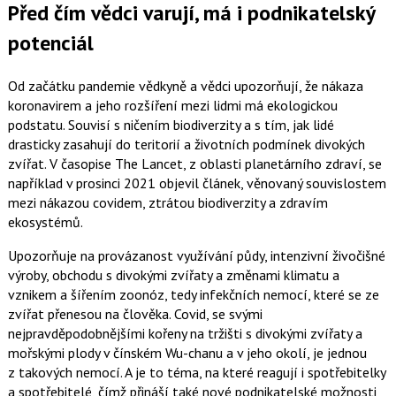
Před čím vědci varují, má i podnikatelský
potenciál
Od začátku pandemie vědkyně a vědci upozorňují, že nákaza
koronavirem a jeho rozšíření mezi lidmi má ekologickou
podstatu. Souvisí s ničením biodiverzity a s tím, jak lidé
drasticky zasahují do teritorií a životních podmínek divokých
zvířat. V časopise The Lancet, z oblasti planetárního zdraví, se
například v prosinci 2021 objevil článek, věnovaný souvislostem
mezi nákazou covidem, ztrátou biodiverzity a zdravím
ekosystémů.
Upozorňuje na provázanost využívání půdy, intenzivní živočišné
výroby, obchodu s divokými zvířaty a změnami klimatu a
vznikem a šířením zoonóz, tedy infekčních nemocí, které se ze
zvířat přenesou na člověka. Covid, se svými
nejpravděpodobnějšími kořeny na tržišti s divokými zvířaty a
mořskými plody v čínském Wu-chanu a v jeho okolí, je jednou
z takových nemocí. A je to téma, na které reagují i spotřebitelky
a spotřebitelé, čímž přináší také nové podnikatelské možnosti