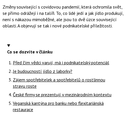
Změny související s covidovou pandemií, která ochromila svět,
se přímo odrážejí i na talíři. To, co lidé jedí a jak jídlo produkují,
není s nákazou mimoběžné, ale jsou to dvě úzce související
oblasti. A objevují se tak i nové podnikatelské příležitosti.
Co se dozvíte v článku
Před čím vědci varují, má i podnikatelský potenciál
Je budoucností jídlo z laborky?
Zájem spotřebitelek a spotřebitelů o rostlinnou
stravu roste
České firmy se prezentují v mezinárodním kontextu
Veganská kantýna pro banku nebo flexitariánská
restaurace