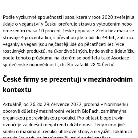
Podle výzkumné společnosti Ipsos, která v roce 2020 zveřejnila
údaje o veganství v Česku, preferuje stravu s vyloučením nebo
omezením masa 10 procent české populace. Zcela bez masa se
stravuje 4 procenta lidí, s převahou jde o lidi do 44 let, zatímco
veganky a vegani jsou nejčastěji lidé do pětatřiceti let. Více
rostlinných produktů, na úkor živočišných, by do svého jídelníčku
podle tohoto průzkumu, na kterém se podílela také Asociace
společenské odpovědnosti, chtělo zařadit 28 % Čechů.
České firmy se prezentují v mezinárodním
kontextu
Aktuálně, od 26. do 29. července 2022, probíhá v Norimberku
oborově důležitý mezinárodní veletrh BioFach, zaměřený na
organickou potravinářskou produkci. Pro oblast biopotravin
označuje za dnešní megatrend udržitelnost. Tedy mimo jiné
snahu o maximální redukci uhlíkové stopy a o využití lokálních