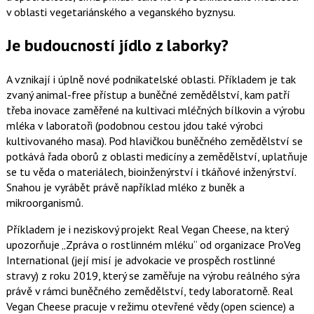
v oblasti vegetariánského a veganského byznysu.
Je budoucností jídlo z laborky?
A vznikají i úplně nové podnikatelské oblasti. Příkladem je tak
zvaný animal-free přístup a buněčné zemědělství, kam patří
třeba inovace zaměřené na kultivaci mléčných bílkovin a výrobu
mléka v laboratoři (podobnou cestou jdou také výrobci
kultivovaného masa). Pod hlavičkou buněčného zemědělství se
potkává řada oborů z oblasti medicíny a zemědělství, uplatňuje
se tu věda o materiálech, bioinženýrství i tkáňové inženýrství.
Snahou je vyrábět právě například mléko z buněk a
mikroorganismů.
Příkladem je i neziskový projekt Real Vegan Cheese, na který
upozorňuje „Zpráva o rostlinném mléku“ od organizace ProVeg
International (její misí je advokacie ve prospěch rostlinné
stravy) z roku 2019, který se zaměřuje na výrobu reálného sýra
právě v rámci buněčného zemědělství, tedy laboratorně. Real
Vegan Cheese pracuje v režimu otevřené vědy (open science) a