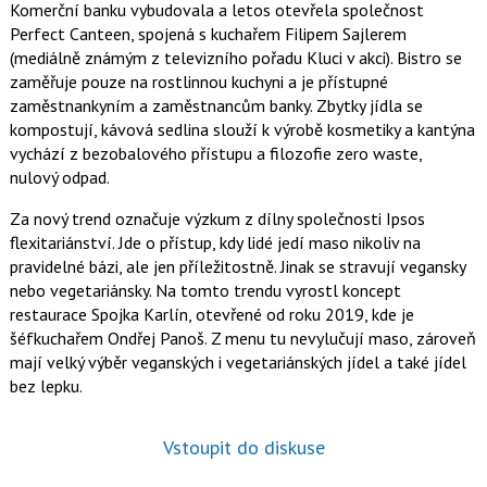
Komerční banku vybudovala a letos otevřela společnost
Perfect Canteen, spojená s kuchařem
Filipem Sajlerem
(mediálně známým z televizního pořadu Kluci v akci). Bistro se
zaměřuje pouze na rostlinnou kuchyni a je přístupné
zaměstnankyním a zaměstnancům banky. Zbytky jídla se
kompostují, kávová sedlina slouží k výrobě kosmetiky a kantýna
vychází z bezobalového přístupu a filozofie zero waste,
nulový odpad.
Za nový trend označuje výzkum z dílny společnosti Ipsos
flexitariánství. Jde o přístup, kdy lidé jedí maso nikoliv na
pravidelné bázi, ale jen příležitostně. Jinak se stravují vegansky
nebo vegetariánsky. Na tomto trendu vyrostl koncept
restaurace Spojka Karlín, otevřené od roku 2019, kde je
šéfkuchařem
Ondřej Panoš
. Z menu tu nevylučují maso, zároveň
mají velký výběr veganských i vegetariánských jídel a také jídel
bez lepku.
Vstoupit do diskuse