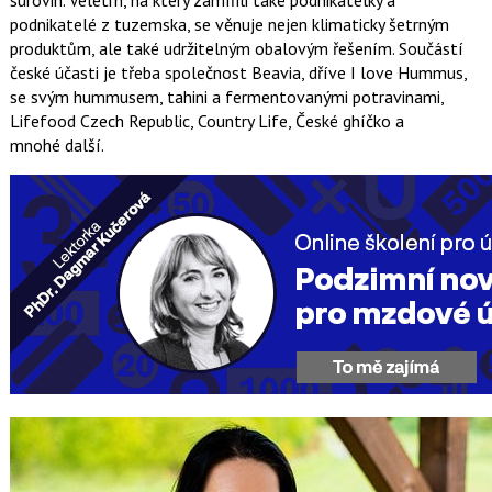
surovin. Veletrh, na který zamířili také podnikatelky a
podnikatelé z tuzemska, se věnuje nejen klimaticky šetrným
produktům, ale také udržitelným obalovým řešením. Součástí
české účasti je třeba společnost Beavia, dříve I love Hummus,
se svým hummusem, tahini a fermentovanými potravinami,
Lifefood Czech Republic, Country Life, České ghíčko a
mnohé další.