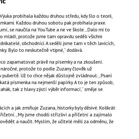
ic
Výuka probíhala každou druhou středu, kdy šlo o teorii,
ísemkami. Každou druhou sobotu pak probíhala praxe.
umí, se naučila na YouTube a ne ve škole.
Dalo mi to
 mládí, protože jsme tam opravdu seděli všichni
odnikatelé, obchodníci. A seděli jsme tam v těch lavicích,
emky. Bylo to neskutečně vtipné,
dodává.
něco zapamatovat právě na písemky a na zkoušení.
 náročné, protože to podle Zuzany člověk už
v pubertě. Už to chce nějak důstojně zvládnout.
Psaní
atá písmenka na nejmenší papírky. A to je ten způsob,
ahák, tak z hlavy zjistí výběr informací,
směje se
ácích a jak zmiňuje Zuzana, historky byly děsivé. Kolikrát
příčetní.
My jsme chodili střízliví a příčetní a zajímalo
dovědět a naučit. Myslím, že učitelé měli za odměnu, že