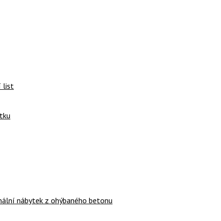
 list
tku
ginální nábytek z ohýbaného betonu