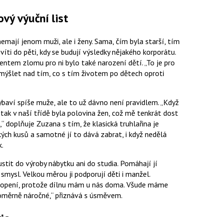
vý výuční list
emají jenom muži, ale i ženy. Sama, čím byla starší, tím
víti do pěti, kdy se budují výsledky nějakého korporátu.
ntem zlomu pro ni bylo také narození dětí.
To je pro
emýšlet nad tím, co s tím životem po dětech oproti
 vybaví spíše muže, ale to už dávno není pravidlem.
Když
 tak v naší třídě byla polovina žen, což mě tenkrát dost
,
doplňuje Zuzana s tím, že klasická truhlařina je
kých kusů a samotné jí to dává zabrat, i když nedělá
k.
tit do výroby nábytku ani do studia. Pomáhají jí
smysl. Velkou měrou ji podporují děti i manžel.
ochopení, protože dílnu mám u nás doma. Všude máme
poměrně náročné,
přiznává s úsměvem.