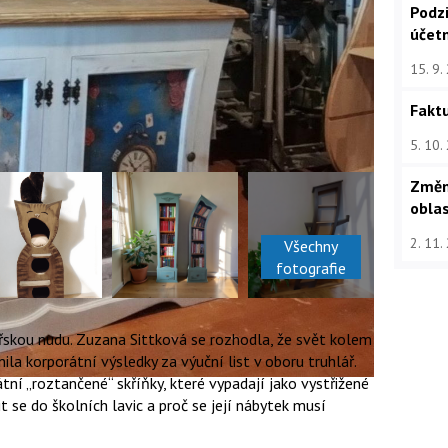
Podz
účet
15. 9.
Faktu
5. 10.
Změn
oblas
2. 11.
Všechny
fotografie
skou nudu. Zuzana Sittková se rozhodla, že svět kolem
ila korporátní výsledky za výuční list v oboru truhlář.
tní „roztančené“ skříňky, které vypadají jako vystřižené
it se do školních lavic a proč se její nábytek musí