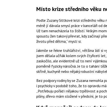
Místo krize středního věku no
Podle Zuzany Sittkové krizi středního věku n
méně jí dávala smysl práce v kanceláři od de
Už tam nenacházela to štěstí. Velkým mome
spoustu žen takový převrat, kdy začínají př
životu před dětma,
myslí si.
Jakmile se řekne truhlářství, většina lidí si
jsem dělala učňák kolem svých čtyřiceti let,
zaskočilo, ale evidentně už to není výjimkou
poměrně fyzicky náročná. Je to o tahání těž
skříně, kuchyně nebo nějaký robustní nábyte
Bez podpory rodiny by se Zuzana nemohla pus
i psychicky v podobě toho, že to opravdu má 
Potřebuju pořád i nějakou trpělivost a p
piliny, dřevo mám složené v předsíni, je to 