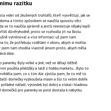
tnímu razítku
a videí od zkušených truhlářů, kteří vysvětlují, jak se
o doma a tímto způsobem se naučila spoustu věcí.
da se to naučila správně a jestli neexistuje nějaký lepší
íliš důvěryhodně, proto se rozhodla jít na školu.
ušně vytrénoval a více informací už jsem tam
a to, že potřebuju vzdělání v oboru, abych si mohla
 už jsem tam chodila vlastně jenom proto, abych měla
ává dále.
panenky. Byly velké a jiné, než se dělají běžně.
rvní použila překližky a latě z hobby marketu.
Bylo to
věděla jsem, co s tím. Ale zjistila jsem, že to mě to
alší domečky vyzkoušela masiv a šlo to velmi dobře.
 pořádné nářadí, výsledek byl dobrý a získal i kladnou
d domečků pro panenky se poté dostala k nábytku.