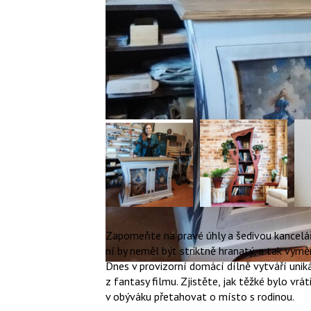
Zapomeňte na pravé úhly a šedivou kancelář
ní by neměl být striktně hranatý, a tak vyměn
Dnes v provizorní domácí dílně vytváří uniká
z fantasy filmu. Zjistěte, jak těžké bylo vrát
v obýváku přetahovat o místo s rodinou.