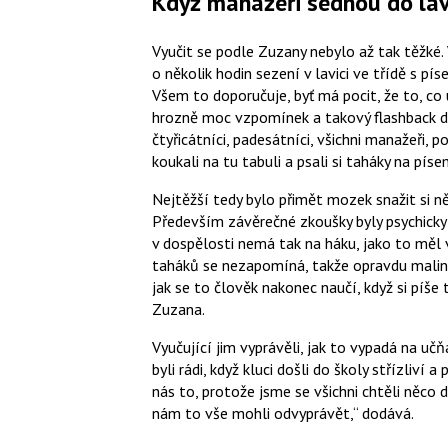
Když manažeři sednou do lav
Vyučit se podle Zuzany nebylo až tak těžké. 
o několik hodin sezení v lavici ve třídě s p
Všem to doporučuje, byť má pocit, že to, co 
hrozně moc vzpomínek a takový flashback do
čtyřicátníci, padesátníci, všichni manažeři, p
koukali na tu tabuli a psali si taháky na pís
Nejtěžší tedy bylo přimět mozek snažit si 
Především závěrečné zkoušky byly psychicky
v dospělosti nemá tak na háku, jako to měl 
taháků se nezapomíná, takže opravdu malink
jak se to člověk nakonec naučí, když si píše t
Zuzana.
Vyučující jim vyprávěli, jak to vypadá na učň
byli rádi, když kluci došli do školy střízliví a 
nás to, protože jsme se všichni chtěli něco 
nám to vše mohli odvyprávět,
dodává.