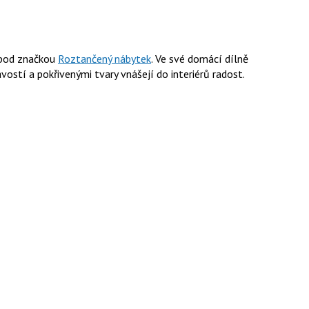
 pod značkou
Roztančený nábytek
. Ve své domácí dílně
avostí a pokřivenými tvary vnášejí do interiérů radost.