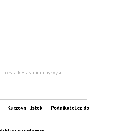
cesta k vlastnímu byznysu
Hled
Kurzovní lístek
Podnikatel.cz do mailu