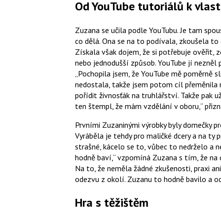
Od YouTube tutoriálů k vlas
Zuzana se učila podle YouTubu. Je tam spoust
co dělá. Ona se na to podívala, zkoušela t
Získala však dojem, že si potřebuje ověřit, z
nebo jednodušší způsob. YouTube jí nezněl př
Pochopila jsem, že YouTube mě poměrně sl
nedostala, takže jsem potom cíl přeměnila n
pořídit živnosťák na truhlářství. Takže pak
ten štempl, že mám vzdělání v oboru,
přizn
Prvními Zuzaninými výrobky byly domečky pro 
Vyráběla je tehdy pro maličké dcery a na ty p
strašné, kácelo se to, vůbec to nedrželo a ne
hodně baví,
vzpomíná Zuzana s tím, že na d
Na to, že neměla žádné zkušenosti, praxi ani
odezvu z okolí. Zuzanu to hodně bavilo a o
Hra s těžištěm