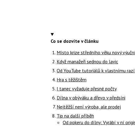
Co se dozvíte v článku
Místo krize středního věku nový výuční
Když manažeři sednou do lavic
Od YouTube tutoriálů k vlastnímu razí
Hra s těžištěm
I tanec vyžaduje přesné počty
Dílna v obýváku a dřevo v předsíni
Nejtěžší není výroba, ale prodej
Tip na další příběh
Od pokeru do dílny: Vyrábí v ní ori