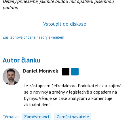
Detaily přineseme, jakmile budou mít opatření písemnou
podobu.
Vstoupit do diskuse
Zasílat nově přidané názory e-mailem
Autor článku
Daniel Morávek
Sdílejte
na
Je zástupcem šéfredaktora Podnikatel.cz a zajímá
síti
se o novinky a změny v legislativě s dopadem na
X
byznys. Věnuje se také analýzám a komentuje
aktuální dění.
Témata:
Zaměstnanci
Zaměstnavatelé