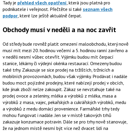
Tady je
přehled všech opatření
, která jsou platná pro
podnikatele i veřejnost. Přečtěte si také
seznam všech
podpor
, které lze ještě aktuálně čerpat.
Obchody musí v neděli a na noc zavřít
Od středy bude rovněž platit omezení maloobchodu, který nově
musí mít mezi 20. hodinou večerní a 5. hodinou ranní zavřeno a
v neděli nesmí vůbec otevřít. Výjimku budou mít čerpací
stanice, lékárny či výdejní okénka restaurací. Omezeny budou
také trhy. Zakazuje se sice prodej na tržištích, tržnicích a
mobilních provozovnách, budou však výjimky. Prodávat i nadále
budou moct pojízdné prodejny, které nabízejí prodej v obcích,
kde jinak zboží nelze zakoupit. Zákaz se nevztahuje také na
prodej ovoce a zeleniny, mléka a výrobků z mléka, masa a
výrobků z masa, vajec, pekařských a cukrářských výrobků, medu
a výrobků z medu domácí provenience. Farmářské trhy tedy
mohou fungovat i nadále. Jen se v místě takových trhů
zakazuje konzumace potravin. Dále se pro trhy nově stanovuje,
že na jednom místě nesmí být více než dvacet lidí na