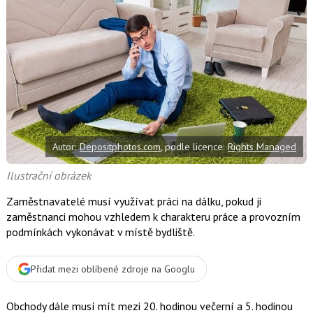
d
d
í
í
í
l
l
e
e
l
j
j
t
e
t
e
e
t
n
n
a
a
F
s
a
í
c
t
e
i
b
X
Autor:
Depositphotos.com
, podle licence:
Rights Managed
o
o
k
Ilustrační obrázek
u
Zaměstnavatelé musí využívat práci na dálku, pokud ji
zaměstnanci mohou vzhledem k charakteru práce a provozním
podmínkách vykonávat v místě bydliště.
Přidat mezi oblíbené zdroje na Googlu
Obchody dále musí mít mezi 20. hodinou večerní a 5. hodinou