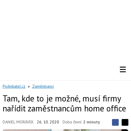
Podnikatel.cz
»
Zaměstnanci
Tam, kde to je možné, musí firmy
nařídit zaměstnancům home office
DANIEL MORÁVEK
26. 10. 2020
Doba čtení:
2 minuty
S
S
S
d