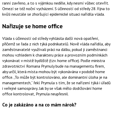
ranní zavřeno, a to s výjimkou neděle, kdy nesmí vůbec otevřít.
Omezí se též noční vycházení. S účinností od středy 28. října to
kvůli neustále se zhoršující epidemické situaci nařídila vláda.
Nařizuje se home office
Vláda s účinností od středy vyhlásila další nová opatření,
přičemž se řada z nich týká podnikatelů. Nově vláda nařídila, aby
zaměstnavatelé využívali práci na dálku, pokud ji zaměstnanci
mohou vzhledem k charakteru práce a provozním podmínkách
vykonávat v místě bydliště (tzv. home office). Podle ministra
zdravotnictví
Romana Prymuly
bude na managementu firem,
aby určil, která místa mohou být vykonávána v podobě home
office.
To může být kontrolováno, ale dominantní úloha je na
managementech,
řekl Prymula s tím, že se nařízení týká i úřadů
i veřejné samosprávy. Jak by se však mělo dodržování home
office kontrolovat, Prymula neupřesnil.
Co je zakázáno a na co mám nárok?