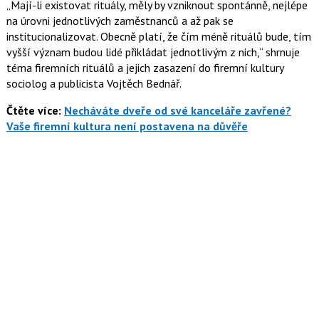
Mají-li existovat rituály, měly by vzniknout spontánně, nejlépe
na úrovni jednotlivých zaměstnanců a až pak se
institucionalizovat. Obecně platí, že čím méně rituálů bude, tím
vyšší význam budou lidé přikládat jednotlivým z nich,
shrnuje
téma firemních rituálů a jejich zasazení do firemní kultury
sociolog a publicista
Vojtěch Bednář
.
Čtěte více:
Necháváte dveře od své kanceláře zavřené?
Vaše firemní kultura není postavena na důvěře