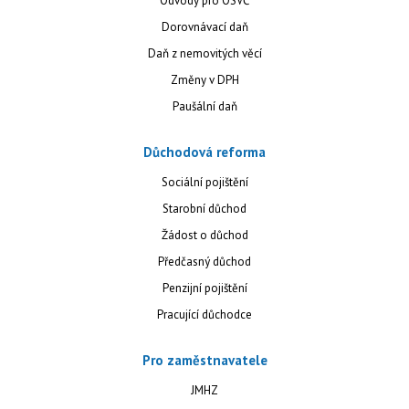
Odvody pro OSVČ
Dorovnávací daň
Daň z nemovitých věcí
Změny v DPH
Paušální daň
Důchodová reforma
Sociální pojištění
Starobní důchod
Žádost o důchod
Předčasný důchod
Penzijní pojištění
Pracující důchodce
Pro zaměstnavatele
JMHZ