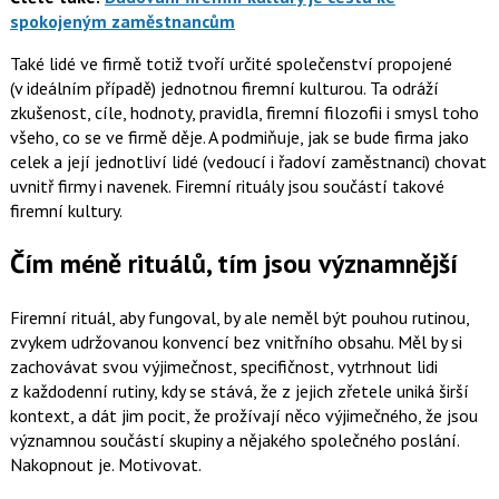
spokojeným zaměstnancům
Také lidé ve firmě totiž tvoří určité společenství propojené
(v ideálním případě) jednotnou firemní kulturou. Ta odráží
zkušenost, cíle, hodnoty, pravidla, firemní filozofii i smysl toho
všeho, co se ve firmě děje. A podmiňuje, jak se bude firma jako
celek a její jednotliví lidé (vedoucí i řadoví zaměstnanci) chovat
uvnitř firmy i navenek. Firemní rituály jsou součástí takové
firemní kultury.
Čím méně rituálů, tím jsou významnější
Firemní rituál, aby fungoval, by ale neměl být pouhou rutinou,
zvykem udržovanou konvencí bez vnitřního obsahu. Měl by si
zachovávat svou výjimečnost, specifičnost, vytrhnout lidi
z každodenní rutiny, kdy se stává, že z jejich zřetele uniká širší
kontext, a dát jim pocit, že prožívají něco výjimečného, že jsou
významnou součástí skupiny a nějakého společného poslání.
Nakopnout je. Motivovat.