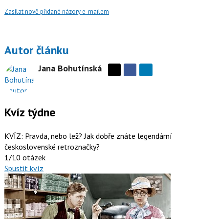
Zasílat nově přidané názory e-mailem
Autor článku
Jana Bohutínská
Sdílejte
Sdílejte
na
na
Facebooku
síti
X
Kvíz týdne
KVÍZ: Pravda, nebo lež? Jak dobře znáte legendární
československé retroznačky?
1/10 otázek
Spustit kvíz