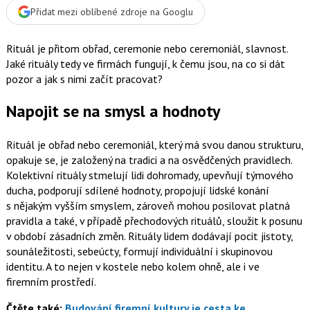
Přidat mezi oblíbené zdroje na Googlu
Rituál je přitom obřad, ceremonie nebo ceremoniál, slavnost.
Jaké rituály tedy ve firmách fungují, k čemu jsou, na co si dát
pozor a jak s nimi začít pracovat?
Napojit se na smysl a hodnoty
Rituál je obřad nebo ceremoniál, který má svou danou strukturu,
opakuje se, je založený na tradici a na osvědčených pravidlech.
Kolektivní rituály stmelují lidi dohromady, upevňují týmového
ducha, podporují sdílené hodnoty, propojují lidské konání
s nějakým vyšším smyslem, zároveň mohou posilovat platná
pravidla a také, v případě přechodových rituálů, sloužit k posunu
v období zásadních změn. Rituály lidem dodávají pocit jistoty,
sounáležitosti, sebeúcty, formují individuální i skupinovou
identitu. A to nejen v kostele nebo kolem ohně, ale i ve
firemním prostředí.
Čtěte také:
Budování firemní kultury je cesta ke