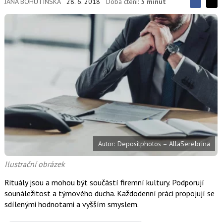
JANA BOHUTÍNSKÁ
28. 6. 2018
Doba čtení:
5 minut
S
S
S
d
d
d
í
í
í
l
l
e
e
l
j
j
t
e
t
e
e
t
n
n
a
a
F
s
a
í
c
t
e
i
b
X
o
o
k
Autor: Depositphotos – AllaSerebrina
u
Ilustrační obrázek
Rituály jsou a mohou být součástí firemní kultury. Podporují
sounáležitost a týmového ducha. Každodenní práci propojují se
sdílenými hodnotami a vyšším smyslem.