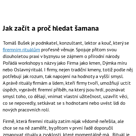
Jak začít a proč hledat šamana
Tomáš Bušek
je podnikatel, konzultant, lektor a kouč, který se
firemním rituálům
profesně věnuje. Spojuje přitom svou
dlouholetou praxi v byznysu se zájmem o přírodní národy.
Pořádá workshopy s názvy jako Firma jako kmen, Dýmka míru
nebo Oslavný rituál. I firmy, nejen tradiční kmeny, totiž podle něj
potřebují jak rozum, tak napojení na hodnoty a vyšší smysl.
A právě rituály firmám a lidem, kteří firmy tvoří, umožňují uctít
úspěch, vyprávět firemní příběh, na který jsou hrdí, poznávat
smysl toho, co dělají, vnímat vlastní užitečnost, uzavřít věci,
co se nepovedly, setkávat se s hodnotami nebo uvést lidi do
nových pracovních rolí.
Firmě, která firemní rituály zatím nijak vědomě neřešila, ale
chce se na ně zaměřit, by přitom v první řadě doporučil
zmapovat rituály a zvyklosti, které momentálně má.
Rituál je