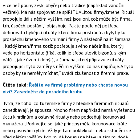
více než pouhý zvyk, obyčej nebo tradice (například vánoční
večírek). Má nás spojovat se spiRITUALitou firmy/kmene. Rituál
propojuje lidi s něčím vyšším, než jsou oni, což může být firma,
trh, úspěch, poslání,
objasňuje. Pak je podle něj potřeba
definovat chybějící rituály, které firma postrádá a byly by ku
prospěchu kmenového vnímání firmy. A následně najít šamana.
Každý kmen/firma totiž potřebuje svého náčelníka, který ji
vede po horizontále (říká, kolik je třeba ulovit bizonů, s kým
válčit, jaké území dobýt), a šamana, který připravuje rituály
propojující tyto záměry s něčím vyšším, co nás naplňuje. A tyto
osoby by se neměly míchat,
uvádí zkušenost z firemní praxe.
Čtěte také:
Řešíte ve firmě problémy nebo chcete novou
vizi? Zasedněte do poradního kruhu
Tvrdí, že toho, co tuzemské firmy z hlediska firemních rituálů
zanedbávají, je spousta. Mnoho firem například nemá vyřešenou
úctu k hrdinům a oslavné rituály nebo podceňují korunovaci
manažera.
Podívejte se, jaké principy měla korunovace krále
nebo pasování rytíře. Vždy je tam pokleknutí nebo sklonění se
před někým vyšším, kdo mi dá korunu na hlavu a tím mi dodá