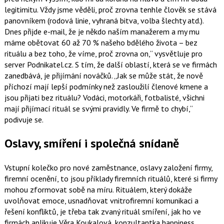
legitimitu. Vždy jsme věděli, proč zrovna tenhle člověk se stává
panovníkem (rodová linie, vyhraná bitva, volba šlechty atd.).
Dnes přijde e-mail, že je někdo naším manažerem a my mu
máme obětovat 60 až 70 % našeho bdělého života – bez
rituálu a bez toho, že víme, proč zrovna on,
vysvětluje pro
server Podnikatel.cz. S tím, že další oblastí, která se ve firmách
zanedbává, je přijímání nováčků.
Jak se může stát, že nově
příchozí mají lepší podmínky než zasloužilí členové kmene a
jsou přijati bez rituálu? Vodáci, motorkáři, fotbalisté, všichni
mají přijímací rituál se svými pravidly. Ve firmě to chybí,
podivuje se.
Oslavy, smíření i společná snídaně
Vstupní kolečko pro nové zaměstnance, oslavy založení firmy,
firemní ocenění, to jsou příklady firemních rituálů, které si firmy
mohou zformovat sobě na míru. Rituálem, který dokáže
uvolňovat emoce, usnadňovat vnitrofiremní komunikaci a
řešení konfliktů, je třeba tak zvaný rituál smíření, jak ho ve
firmách aplikuje
Věra Koukalová
, konzultantka happiness