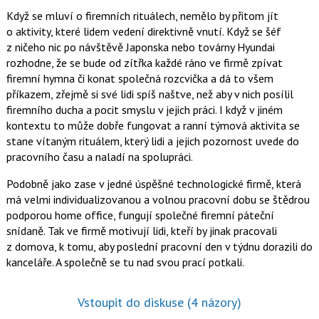
Když se mluví o firemních rituálech, nemělo by přitom jít
o aktivity, které lidem vedení direktivně vnutí. Když se šéf
z ničeho nic po návštěvě Japonska nebo továrny Hyundai
rozhodne, že se bude od zítřka každé ráno ve firmě zpívat
firemní hymna či konat společná rozcvička a dá to všem
příkazem, zřejmě si své lidi spíš naštve, než aby v nich posílil
firemního ducha a pocit smyslu v jejich práci. I když v jiném
kontextu to může dobře fungovat a ranní týmová aktivita se
stane vítaným rituálem, který lidi a jejich pozornost uvede do
pracovního času a naladí na spolupráci.
Podobně jako zase v jedné úspěšné technologické firmě, která
má velmi individualizovanou a volnou pracovní dobu se štědrou
podporou home office, fungují společné firemní páteční
snídaně. Tak ve firmě motivují lidi, kteří by jinak pracovali
z domova, k tomu, aby poslední pracovní den v týdnu dorazili do
kanceláře. A společně se tu nad svou prací potkali.
Vstoupit do diskuse
(4 názory)