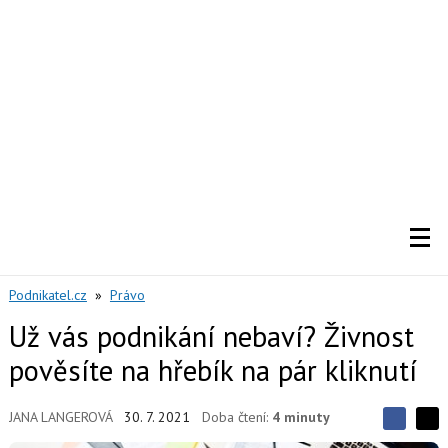
Podnikatel.cz
»
Právo
Už vás podnikání nebaví? Živnost
pověsíte na hřebík na pár kliknutí
JANA LANGEROVÁ
30. 7. 2021
Doba čtení:
4 minuty
S
S
S
d