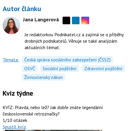
Autor článku
Jana Langerová
Sdílejte
Sdílejte
na
na
Je redaktorkou Podnikatel.cz a zajímá se o příběhy
Instagramu
síti
drobných podnikatelů. Věnuje se také analýzám
X
aktuálních témat.
Témata:
Česká správa sociálního zabezpečení (ČSSZ)
OSVČ
Sociální pojištění
Zdravotní pojištění
Živnostenský zákon
Kvíz týdne
KVÍZ: Pravda, nebo lež? Jak dobře znáte legendární
československé retroznačky?
1/10 otázek
Spustit kvíz