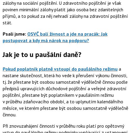
zálohy na sociální pojištění. U zdravotního pojištění je však
povinen minimální zálohy platit jako osoba bez zdanitelných
příjmů, a to pokud za něj nehradí zálohy na zdravotní pojištění
stát.
Psali jsme:
OSVČ balí živnost a jde na pracák: Jak
postupovat a kdy má nárok na podporu?
Jak je to u paušální daně?
Pokud poplatník platně vstoupí do paušálního režimu
a
nastane skutečnost, která ho vede k přerušení výkonu činnosti,
tj. že přestane být osobou samostatně výdělečně činnou podle
předpisů upravujících důchodové pojištění a veřejné zdravotní
pojištění, přestane být poplatníkem v paušálním režimu
v průběhu zdaňovacího období, a to uplynutím kalendářního
měsíce, ve kterém přestane být osobou samostatně výdělečně
činnou.
Při znovuzahájení činnosti v průběhu roku platí pro opětovný
vstup do paušálního režimu podmínky vyplývající z ustanovení