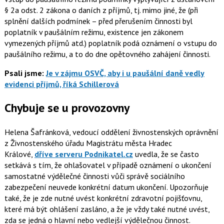
§ 2a odst. 2 zákona o daních z příjmů, tj. mimo jiné, že (při
splnění dalších podmínek – před přerušením činnosti byl
poplatník v paušálním režimu, existence jen zákonem
vymezených příjmů atd.) poplatník podá oznámení o vstupu do
paušálního režimu, a to do dne opětovného zahájení činnosti.
Psali jsme:
Je v zájmu OSVČ, aby i u paušální daně vedly
evidenci příjmů, říká Schillerová
Chybuje se u provozovny
Helena Šafránková
, vedoucí oddělení živnostenských oprávnění
z Živnostenského úřadu Magistrátu města Hradec
Králové,
dříve serveru Podnikatel.cz
uvedla, že se často
setkává s tím, že ohlašovatel v případě oznámení o ukončení
samostatné výdělečné činnosti vůči správě sociálního
zabezpečení neuvede konkrétní datum ukončení. Upozorňuje
také, že je zde nutné uvést konkrétní zdravotní pojišťovnu,
které má být ohlášení zasláno, a že je vždy také nutné uvést,
zda se jedná o hlavní nebo vedlejší výdělečnou činnost.