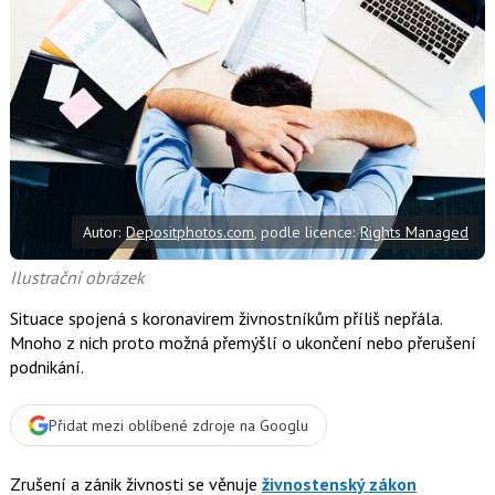
d
d
í
í
í
l
l
e
e
l
j
j
t
e
t
e
e
t
n
n
a
a
F
s
a
í
c
t
e
i
b
X
Autor:
Depositphotos.com
, podle licence:
Rights Managed
o
o
k
Ilustrační obrázek
u
Situace spojená s koronavirem živnostníkům příliš nepřála.
Mnoho z nich proto možná přemýšlí o ukončení nebo přerušení
podnikání.
Přidat mezi oblíbené zdroje na Googlu
Zrušení a zánik živnosti se věnuje
živnostenský zákon