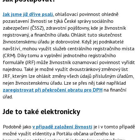
Jak jsme již dříve psali
, ohlašovací povinnost ohledně
pozastavení živnosti se týká České správy sociálního
zabezpečení (ČSSZ), zdravotní pojišťovny, kde je živnostník
registrovaný, a finančního úřadu. Ohlásit tuto skutečnost
živnostenskému úřadu je dobrovolné. Když jej podnikatelé
navštíví, mohou využít služeb centrálního registračního místa
(CRM). Díky tomu a vyplnění jednotného registračního
formuláře (JRF) může živnostník oznamovací povinnost vyřídit
najednou. Také je možné využít dvoustránkový změnový list
JRF, kterým lze ohlásit změny všech údajů příslušným úřadům,
nejen živnostenskému úřadu. Lze se přes něj také například
zaregistrovat při překročení obratu pro DPH
na finanční
úřad.
Jde to také elektronicky
Podobně jako
v případě založení živnosti
je i v tomto případě
možné využít eIdentity a Portálu občana určeného ke