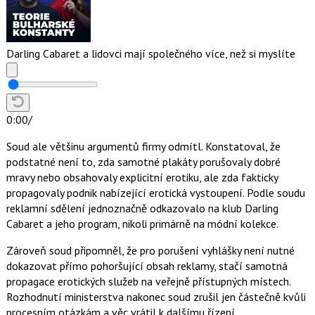
Darling Cabaret a lidovci mají společného více, než si myslíte
0:00
/
Soud ale většinu argumentů firmy odmítl. Konstatoval, že
podstatné není to, zda samotné plakáty porušovaly dobré
mravy nebo obsahovaly explicitní erotiku, ale zda fakticky
propagovaly podnik nabízející erotická vystoupení. Podle soudu
reklamní sdělení jednoznačně odkazovalo na klub Darling
Cabaret a jeho program, nikoli primárně na módní kolekce.
Zároveň soud připomněl, že pro porušení vyhlášky není nutné
dokazovat přímo pohoršující obsah reklamy, stačí samotná
propagace erotických služeb na veřejně přístupných místech.
Rozhodnutí ministerstva nakonec soud zrušil jen částečně kvůli
procesním otázkám a věc vrátil k dalšímu řízení.