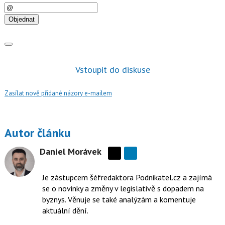
E-
mail
Objednat
Vstoupit do diskuse
Zasílat nově přidané názory e-mailem
Autor článku
Daniel Morávek
Sdílejte
na
Je zástupcem šéfredaktora Podnikatel.cz a zajímá
síti
se o novinky a změny v legislativě s dopadem na
X
byznys. Věnuje se také analýzám a komentuje
aktuální dění.