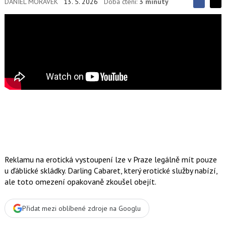
DANIEL MORÁVEK
13. 5. 2026
Doba čtení:
3 minuty
S
S
S
d
d
d
í
í
í
l
l
e
e
l
j
j
t
e
t
e
e
t
n
n
a
a
F
s
a
í
c
t
e
i
b
X
o
o
k
u
Reklamu na erotická vystoupení lze v Praze legálně mít pouze
u ďáblické skládky. Darling Cabaret, který erotické služby nabízí,
ale toto omezení opakovaně zkoušel obejít.
Přidat mezi oblíbené zdroje na Googlu