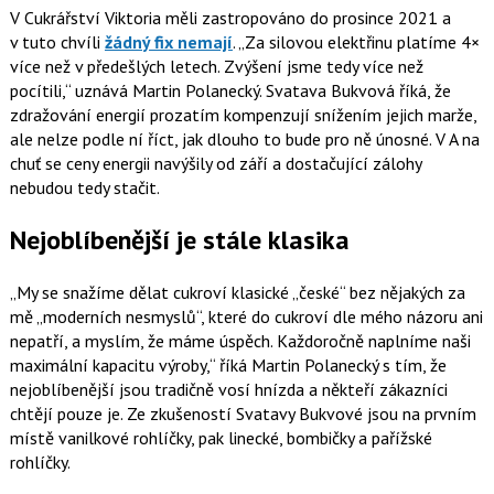
V Cukrářství Viktoria měli zastropováno do prosince 2021 a
v tuto chvíli
žádný fix nemají
.
Za silovou elektřinu platíme 4×
více než v předešlých letech. Zvýšení jsme tedy více než
pocítili,
uznává Martin Polanecký. Svatava Bukvová říká, že
zdražování energií prozatím kompenzují snížením jejich marže,
ale nelze podle ní říct, jak dlouho to bude pro ně únosné. V A na
chuť se ceny energii navýšily od září a dostačující zálohy
nebudou tedy stačit.
Nejoblíbenější je stále klasika
My se snažíme dělat cukroví klasické „české“ bez nějakých za
mě „moderních nesmyslů“, které do cukroví dle mého názoru ani
nepatří, a myslím, že máme úspěch. Každoročně naplníme naši
maximální kapacitu výroby,
říká Martin Polanecký s tím, že
nejoblíbenější jsou tradičně vosí hnízda a někteří zákazníci
chtějí pouze je. Ze zkušeností Svatavy Bukvové jsou na prvním
místě vanilkové rohlíčky, pak linecké, bombičky a pařížské
rohlíčky.