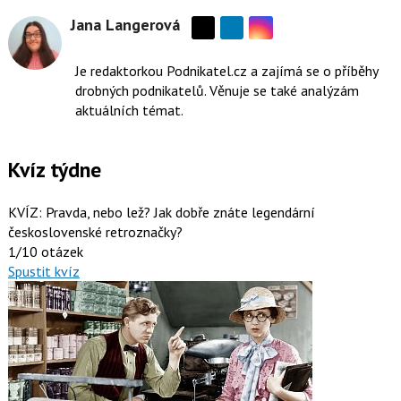
Jana Langerová
Sdílejte
Sdílejte
na
na
Je redaktorkou Podnikatel.cz a zajímá se o příběhy
Instagramu
síti
drobných podnikatelů. Věnuje se také analýzám
X
aktuálních témat.
Kvíz týdne
KVÍZ: Pravda, nebo lež? Jak dobře znáte legendární
československé retroznačky?
1/10 otázek
Spustit kvíz