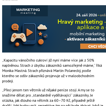
Kapacitu vánočního cukroví již nyní máme více jak z 50%
naplněnou. Strach z úbytku zákazníků samozřejmě máme,
říká
Monika Mastná. Strach přiznává Martin Polanecký, podle
kterého se odliv zákazníků projevuje už v maloobchodním
prodeji.
Přeci jenom ten větrník už nějaké peníze stojí. A my se to
snažíme dělat pro „standardně vydělávající“ zákazníky. Je
otázka, jak dlouho na větrník za 60–70 Kč, případně ještě
dražší, lidé budou mít, respektive jim na něj bude zbývat, když je