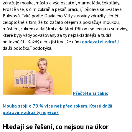
zdražuje mouka, máslo a vše ostatní, marmelády, čokolády.
Prostě vše, s čím cukráři a pekaři pracují,
přidává se Svatava
Bukvová. Také podle Davideho Villy suroviny zdražily téměř
celoplošně s tím, že to začalo olejem a pokračuje moukou,
máslem, cukrem a dalšími a dalšími. Přitom se jedná o suroviny,
které byly vždy považovány za ty nejzákladnější a tudíž
nejlevnější.
Každý den zjistíme, že nám
dodavatel zdražil
další položku,
podotýká.
Přečtěte si také:
Mouka stojí o 79 % více než před rokem. Které další
potraviny zdražily nejvíce?
Hledají se řešení, co nejsou na úkor