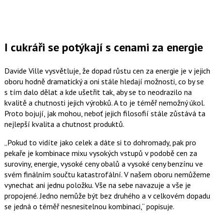
I cukráři se potýkají s cenami za energie
Davide Ville vysvětluje, že dopad růstu cen za energie je v jejich
oboru hodně dramatický a oni stále hledají možnosti, co by se
s tím dalo dělat a kde ušetřit tak, aby se to neodrazilo na
kvalitě a chutnosti jejich výrobků. A to je téměř nemožný úkol.
Proto bojují, jak mohou, neboť jejich filosofií stále zůstává ta
nejlepší kvalita a chutnost produktů.
Pokud to vidíte jako celek a dáte si to dohromady, pak pro
pekaře je kombinace mixu vysokých vstupů v podobě cen za
suroviny, energie, vysoké ceny obalů a vysoké ceny benzínu ve
svém finálním součtu katastrofální. V našem oboru nemůžeme
vynechat ani jednu položku. Vše na sebe navazuje a vše je
propojené. Jedno nemůže být bez druhého a v celkovém dopadu
se jedná o téměř nesnesitelnou kombinaci,
popisuje.