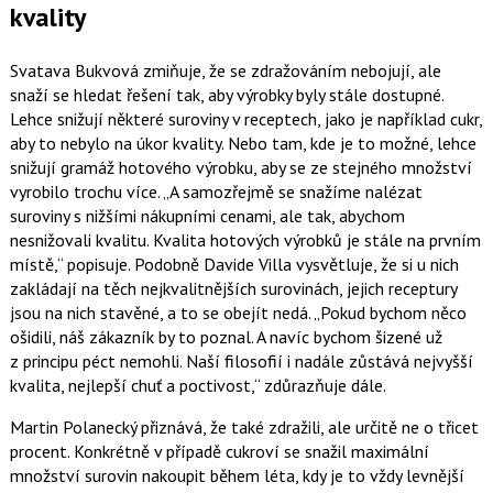
kvality
Svatava Bukvová zmiňuje, že se zdražováním nebojují, ale
snaží se hledat řešení tak, aby výrobky byly stále dostupné.
Lehce snižují některé suroviny v receptech, jako je například cukr,
aby to nebylo na úkor kvality. Nebo tam, kde je to možné, lehce
snižují gramáž hotového výrobku, aby se ze stejného množství
vyrobilo trochu více.
A samozřejmě se snažíme nalézat
suroviny s nižšími nákupními cenami, ale tak, abychom
nesnižovali kvalitu. Kvalita hotových výrobků je stále na prvním
místě,
popisuje. Podobně Davide Villa vysvětluje, že si u nich
zakládají na těch nejkvalitnějších surovinách, jejich receptury
jsou na nich stavěné, a to se obejít nedá.
Pokud bychom něco
ošidili, náš zákazník by to poznal. A navíc bychom šizené už
z principu péct nemohli. Naší filosofií i nadále zůstává nejvyšší
kvalita, nejlepší chuť a poctivost,
zdůrazňuje dále.
Martin Polanecký přiznává, že také zdražili, ale určitě ne o třicet
procent. Konkrétně v případě cukroví se snažil maximální
množství surovin nakoupit během léta, kdy je to vždy levnější