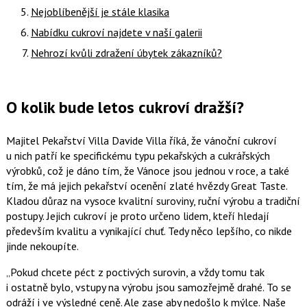
Nejoblíbenější je stále klasika
Nabídku cukroví najdete v naší galerii
Nehrozí kvůli zdražení úbytek zákazníků?
O kolik bude letos cukroví dražší?
Majitel Pekařství Villa
Davide Villa
říká, že vánoční cukroví
u nich patří ke specifickému typu pekařských a cukrářských
výrobků, což je dáno tím, že Vánoce jsou jednou v roce, a také
tím, že má jejich pekařství ocenění zlaté hvězdy Great Taste.
Kladou důraz na vysoce kvalitní suroviny, ruční výrobu a tradiční
postupy. Jejich cukroví je proto určeno lidem, kteří hledají
především kvalitu a vynikající chuť. Tedy něco lepšího, co nikde
jinde nekoupíte.
Pokud chcete péct z poctivých surovin, a vždy tomu tak
i ostatně bylo, vstupy na výrobu jsou samozřejmě drahé. To se
odráží i ve výsledné ceně. Ale zase aby nedošlo k mýlce. Naše