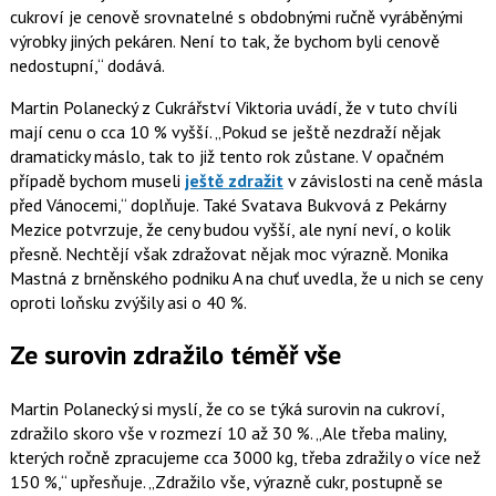
cukroví je cenově srovnatelné s obdobnými ručně vyráběnými
výrobky jiných pekáren. Není to tak, že bychom byli cenově
nedostupní,
dodává.
Martin Polanecký
z Cukrářství Viktoria uvádí, že v tuto chvíli
mají cenu o cca 10 % vyšší.
Pokud se ještě nezdraží nějak
dramaticky máslo, tak to již tento rok zůstane. V opačném
případě bychom museli
ještě zdražit
v závislosti na ceně másla
před Vánocemi,
doplňuje. Také
Svatava Bukvová
z Pekárny
Mezice potvrzuje, že ceny budou vyšší, ale nyní neví, o kolik
přesně. Nechtějí však zdražovat nějak moc výrazně.
Monika
Mastná
z brněnského podniku A na chuť uvedla, že u nich se ceny
oproti loňsku zvýšily asi o 40 %.
Ze surovin zdražilo téměř vše
Martin Polanecký si myslí, že co se týká surovin na cukroví,
zdražilo skoro vše v rozmezí 10 až 30 %.
Ale třeba maliny,
kterých ročně zpracujeme cca 3000 kg, třeba zdražily o více než
150 %,
upřesňuje.
Zdražilo vše, výrazně cukr, postupně se