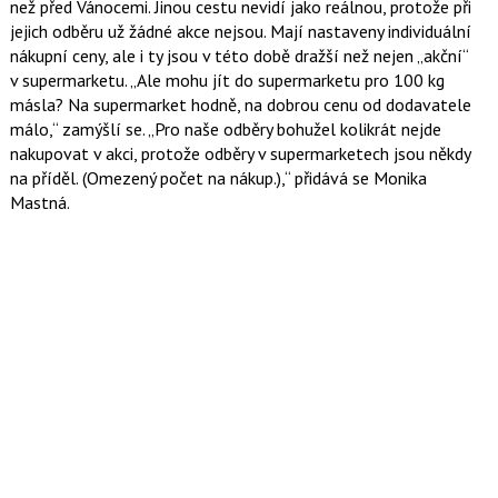
než před Vánocemi. Jinou cestu nevidí jako reálnou, protože při
jejich odběru už žádné akce nejsou. Mají nastaveny individuální
nákupní ceny, ale i ty jsou v této době dražší než nejen „akční“
v supermarketu.
Ale mohu jít do supermarketu pro 100 kg
másla? Na supermarket hodně, na dobrou cenu od dodavatele
málo,
zamýšlí se.
Pro naše odběry bohužel kolikrát nejde
nakupovat v akci, protože odběry v supermarketech jsou někdy
na příděl. (Omezený počet na nákup.),
přidává se Monika
Mastná.