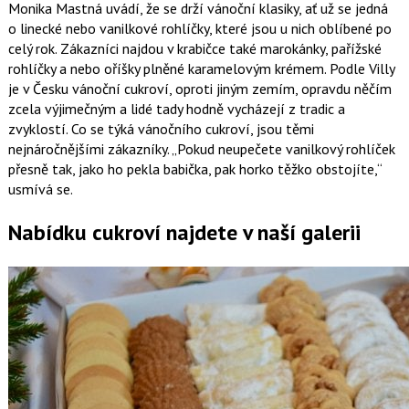
Monika Mastná uvádí, že se drží vánoční klasiky, ať už se jedná
o linecké nebo vanilkové rohlíčky, které jsou u nich oblíbené po
celý rok. Zákazníci najdou v krabičce také marokánky, pařížské
rohlíčky a nebo oříšky plněné karamelovým krémem. Podle Villy
je v Česku vánoční cukroví, oproti jiným zemím, opravdu něčím
zcela výjimečným a lidé tady hodně vycházejí z tradic a
zvyklostí. Co se týká vánočního cukroví, jsou těmi
nejnáročnějšími zákazníky.
Pokud neupečete vanilkový rohlíček
přesně tak, jako ho pekla babička, pak horko těžko obstojíte,
usmívá se.
Nabídku cukroví najdete v naší galerii