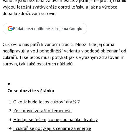
Vánoce jsou bezmála za dva měsíce. Zjistili jsme proto, o kolik
vyjdou letošní svátky dráže oproti loňsku a jak na výrobce
dopadá zdražování surovin.
Přidat mezi oblíbené zdroje na Googlu
Cukroví u nás patří k vánoční tradici. Mnozí lidé jej doma
nepřipravují a volí pohodlnější variantu v podobě objednání od
cukrářů. Ti se letos musí potýkat jak s výrazným zdražováním
surovin, tak také ostatních nákladů.
Co se dozvíte v článku
O kolik bude letos cukroví dražší?
Ze surovin zdražilo téměř vše
Hledají se řešení, co nejsou na úkor kvality
I cukráři se potýkají s cenami za energie