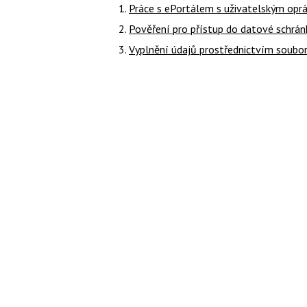
Práce s ePortálem s uživatelským op
Pověření pro přístup do datové schrán
Vyplnění údajů prostřednictvím soubo