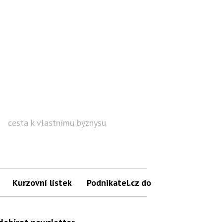
cesta k vlastnímu byznysu
Hled
Kurzovní lístek
Podnikatel.cz do mailu