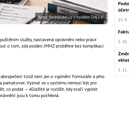
Podz
účet
Autor: Podnikatel.cz s využitím DALL-E
15. 9.
Faktu
spuštěním služby, nastavená oprávnění nebo práce
5. 10.
out o tom, zda podání JMHZ proběhne bez komplikací.
Změn
oblas
2. 11.
abezpečení totiž není jen o vyplnění formuláře a jeho
řeba pamatovat. Vyznat se v systému nemusí být pro
t, co podat — důležité je rozlišit, kdy stačí vyplnit
 oprávnění jsou k tomu potřebná.