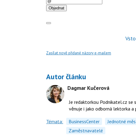
E-
mail
Objednat
Vsto
Zasílat nově přidané názory e-mailem
Autor článku
Dagmar Kučerová
Je redaktorkou Podnikatel.cz se 
věnuje i jako odborná lektorka a
Témata:
BusinessCenter
Jednotné měs
Zaměstnavatelé