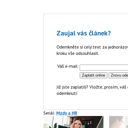
Zaujal vás článek?
Odemkněte si celý text za jednoráz
kroku vše odsouhlasit.
Váš e-mail:
Již jste zaplatili? Vložte, prosím, v
odemknutí
Seriál:
Mzdy a HR