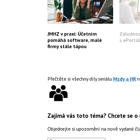
JMHZ v praxi: Účetním
Záludnos
pomáhá software, malé
s ePortá
firmy stále tápou
Přečtěte si všechny díly seriálu
Mzdy a HR
n
Zajímá vás toto téma? Chcete se o
Objednejte si upozornění na nově vydané čl