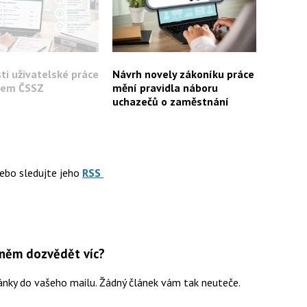
ti uživatelské práce
Návrh novely zákoníku práce
lem ČSSZ
mění pravidla náboru
uchazečů o zaměstnání
ebo sledujte jeho
RSS
 něm dozvědět víc?
ánky do vašeho mailu. Žádný článek vám tak neuteče.