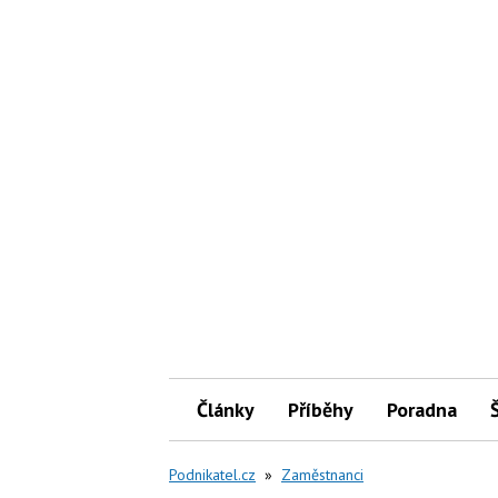
Články
Příběhy
Poradna
Podnikatel.cz
»
Zaměstnanci