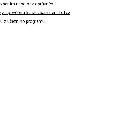
rávněním nebo bez oprávnění?
ky a pověření ke službám není totéž
ru z účetního programu