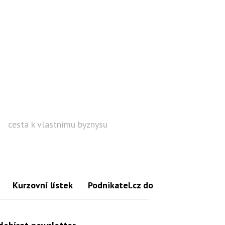
cesta k vlastnímu byznysu
Hled
Kurzovní lístek
Podnikatel.cz do mailu