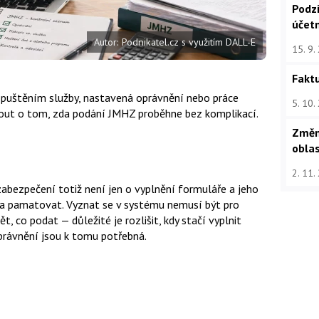
Podz
účet
Autor: Podnikatel.cz s využitím DALL-E
15. 9.
Faktu
spuštěním služby, nastavená oprávnění nebo práce
5. 10.
out o tom, zda podání JMHZ proběhne bez komplikací.
Změn
oblas
2. 11.
abezpečení totiž není jen o vyplnění formuláře a jeho
řeba pamatovat. Vyznat se v systému nemusí být pro
t, co podat — důležité je rozlišit, kdy stačí vyplnit
 oprávnění jsou k tomu potřebná.