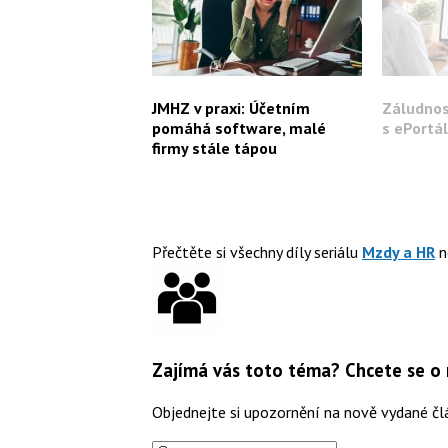
JMHZ v praxi: Účetním
Záludnos
pomáhá software, malé
s ePortá
firmy stále tápou
Přečtěte si všechny díly seriálu
Mzdy a HR
n
Zajímá vás toto téma? Chcete se o
Objednejte si upozornění na nově vydané čl