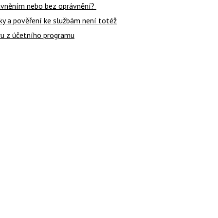
rávněním nebo bez oprávnění?
ky a pověření ke službám není totéž
ru z účetního programu