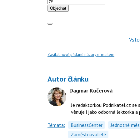
E-
mail
Objednat
Vsto
Zasílat nově přidané názory e-mailem
Autor článku
Dagmar Kučerová
Je redaktorkou Podnikatel.cz se 
věnuje i jako odborná lektorka a
Témata:
BusinessCenter
Jednotné měs
Zaměstnavatelé