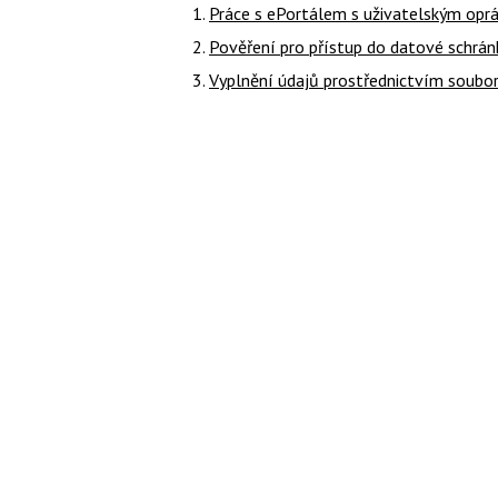
Práce s ePortálem s uživatelským op
Pověření pro přístup do datové schrán
Vyplnění údajů prostřednictvím soubo