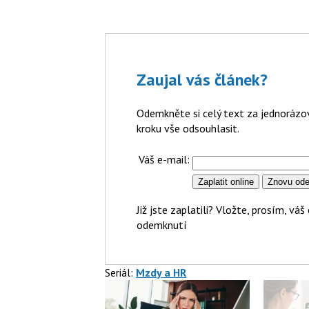
Zaujal vás článek?
Odemkněte si celý text za jednoráz
kroku vše odsouhlasit.
Váš e-mail:
Již jste zaplatili? Vložte, prosím, v
odemknutí
Seriál:
Mzdy a HR