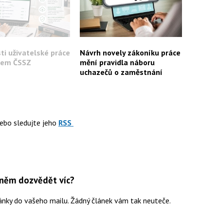
ti uživatelské práce
Návrh novely zákoníku práce
lem ČSSZ
mění pravidla náboru
uchazečů o zaměstnání
ebo sledujte jeho
RSS
 něm dozvědět víc?
ánky do vašeho mailu. Žádný článek vám tak neuteče.