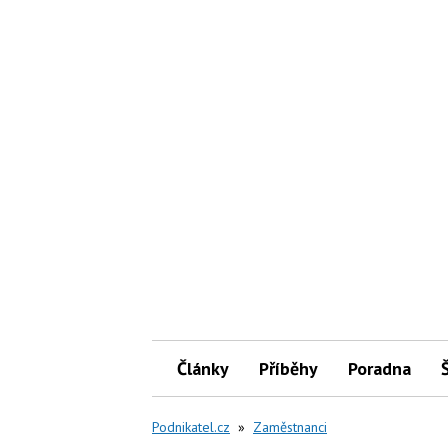
Články
Příběhy
Poradna
Podnikatel.cz
»
Zaměstnanci