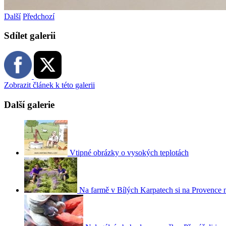
Další
Předchozí
Sdílet galerii
Zobrazit článek k této galerii
Další galerie
Vtipné obrázky o vysokých teplotách
Na farmě v Bílých Karpatech si na Provence ne