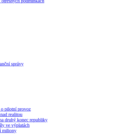
 v otřesných podmínkách
anční správy
 o pilotní provoz
 nad realitou
 na druhý konec republiky
íly ve výplatách
í miliony