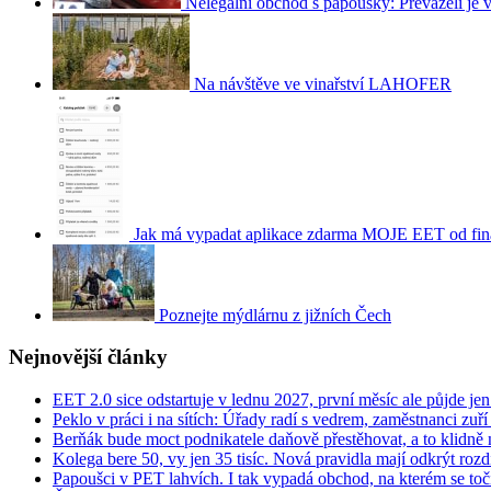
Nelegální obchod s papoušky: Převáželi je
Na návštěve ve vinařství LAHOFER
Jak má vypadat aplikace zdarma MOJE EET od fin
Poznejte mýdlárnu z jižních Čech
Nejnovější články
EET 2.0 sice odstartuje v lednu 2027, první měsíc ale půjde jen
Peklo v práci i na sítích: Úřady radí s vedrem, zaměstnanci zuří
Berňák bude moct podnikatele daňově přestěhovat, a to klidně
Kolega bere 50, vy jen 35 tisíc. Nová pravidla mají odkrýt rozd
Papoušci v PET lahvích. I tak vypadá obchod, na kterém se toč