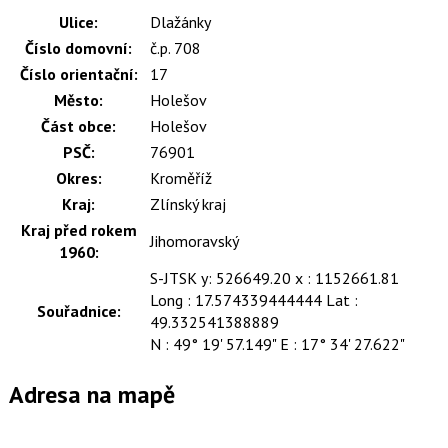
Ulice:
Dlažánky
Číslo domovní:
č.p. 708
Číslo orientační:
17
Město:
Holešov
Část obce:
Holešov
PSČ:
76901
Okres:
Kroměříž
Kraj:
Zlínský kraj
Kraj před rokem
Jihomoravský
1960:
S-JTSK y: 526649.20 x : 1152661.81
Long : 17.574339444444 Lat :
Souřadnice:
49.332541388889
N : 49° 19' 57.149" E : 17° 34' 27.622"
Adresa na mapě