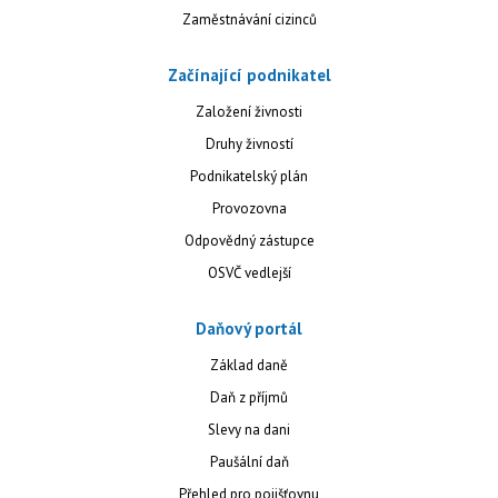
Zaměstnávání cizinců
Začínající podnikatel
Založení živnosti
Druhy živností
Podnikatelský plán
Provozovna
Odpovědný zástupce
OSVČ vedlejší
Daňový portál
Základ daně
Daň z příjmů
Slevy na dani
Paušální daň
Přehled pro pojišťovnu