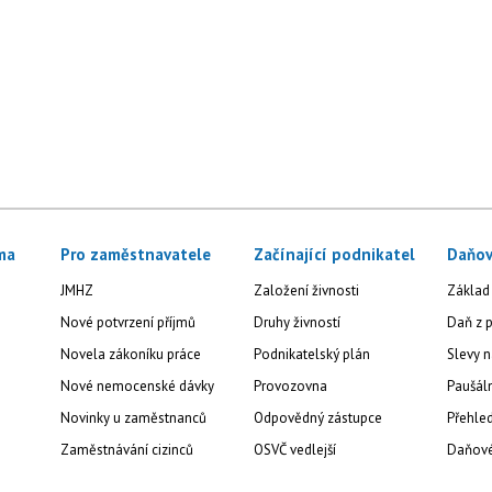
ma
Pro zaměstnavatele
Začínající podnikatel
Daňov
JMHZ
Založení živnosti
Základ
Nové potvrzení příjmů
Druhy živností
Daň z p
Novela zákoníku práce
Podnikatelský plán
Slevy n
Nové nemocenské dávky
Provozovna
Paušál
Novinky u zaměstnanců
Odpovědný zástupce
Přehled
Zaměstnávání cizinců
OSVČ vedlejší
Daňové 