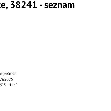
ice, 38241 - seznam
1189468.58
8.765075
29' 51.414"