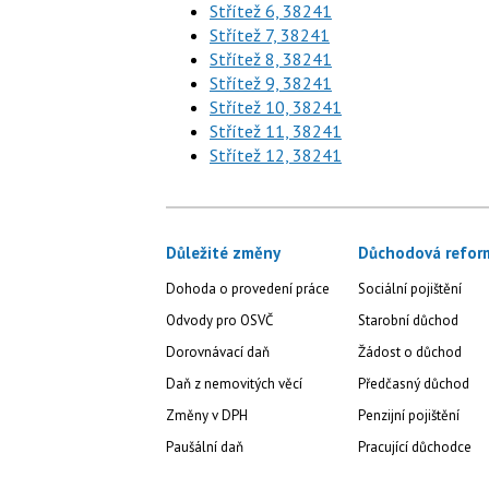
Střítež 6, 38241
Střítež 7, 38241
Střítež 8, 38241
Střítež 9, 38241
Střítež 10, 38241
Střítež 11, 38241
Střítež 12, 38241
Důležité změny
Důchodová refor
Dohoda o provedení práce
Sociální pojištění
Odvody pro OSVČ
Starobní důchod
Dorovnávací daň
Žádost o důchod
Daň z nemovitých věcí
Předčasný důchod
Změny v DPH
Penzijní pojištění
Paušální daň
Pracující důchodce