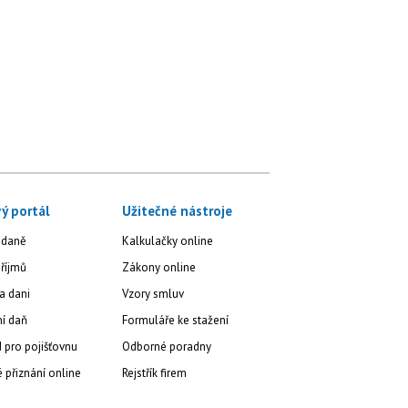
ý portál
Užitečné nástroje
 daně
Kalkulačky online
říjmů
Zákony online
a dani
Vzory smluv
ní daň
Formuláře ke stažení
 pro pojišťovnu
Odborné poradny
přiznání online
Rejstřík firem