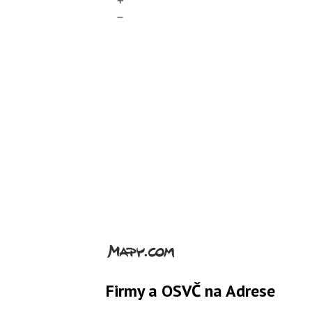
+
–
Firmy a OSVČ na Adrese