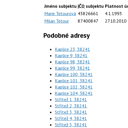
Jméno subjektu
IČO
subjektu
Platnost úd
Marie Tetourová
43826661
4.1.1993
Milan Tetour
87400847
27.10.2010
Podobné adresy
Kaplice 23, 38241
Kaplice 9, 38241
Kaplice 98, 38241
Kaplice 99, 38241
Kaplice 100, 38241
Kaplice 101, 38241
Kaplice 102, 38241
Kaplice 104, 38241
Střítež 1, 38241
Střítež 2, 38241
Střítež 3, 38241
Střítež 4, 38241
Střítež 5, 38241