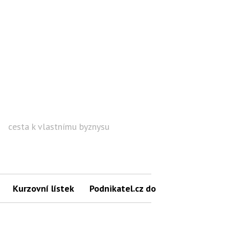
cesta k vlastnímu byznysu
Hled
Kurzovní lístek
Podnikatel.cz do mailu