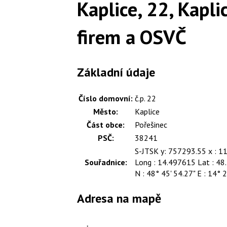
Kaplice, 22, Kapl
firem a OSVČ
Základní údaje
Číslo domovní:
č.p. 22
Město:
Kaplice
Část obce:
Pořešinec
PSČ:
38241
S-JTSK y: 757293.55 x : 
Souřadnice:
Long : 14.497615 Lat : 4
N : 48° 45' 54.27" E : 14° 
Adresa na mapě