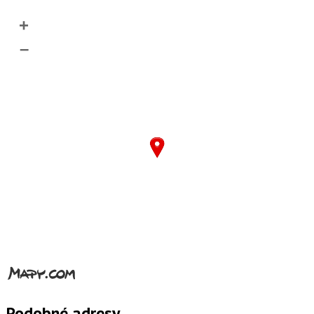
+
–
Podobné adresy