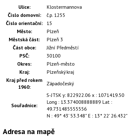
Ulice:
Klostermannova
Číslo domovní:
č.p. 1255
Číslo orientační:
15
Město:
Plzeň
Městská část:
Plzeň 3
Část obce:
Jižní Předměstí
PSČ:
30100
Okres:
Plzeň-město
Kraj:
Plzeňský kraj
Kraj před rokem
Západočeský
1960:
S-JTSK y: 822922.06 x : 1071419.50
Long : 13.374008888889 Lat :
Souřadnice:
49.731485555556
N : 49° 43' 53.348" E : 13° 22' 26.432"
Adresa na mapě