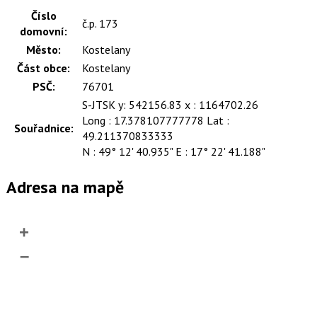
Číslo
č.p. 173
domovní:
Město:
Kostelany
Část obce:
Kostelany
PSČ:
76701
S-JTSK y: 542156.83 x : 1164702.26
Long : 17.378107777778 Lat :
Souřadnice:
49.211370833333
N : 49° 12' 40.935" E : 17° 22' 41.188"
Adresa na mapě
+
–