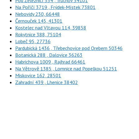
Pod Železnicí 554 , Trutnov 54101
Na Poříčí 3719 , Frýdek-Místek 73801
Nebovidy 230, 66448
Černouček 145, 41301
Kostelec nad Vltavou 114, 39858
Rokytnice 388, 75104
Lobeč 95, 27736
Pardubická 1436 , Třebechovice pod Orebem 50346
Botanická 288 , Dalovice 36263
Habrichova 1009 , Rajhrad 66461
Na Větrově 1385 , Lomnice nad Popelkou 51251
Miskovice 162, 28501
Zahradní 439 , Lhenice 38402