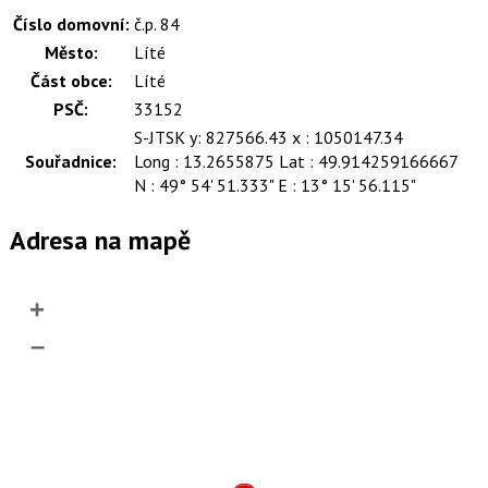
Číslo domovní:
č.p. 84
Město:
Líté
Část obce:
Líté
PSČ:
33152
S-JTSK y: 827566.43 x : 1050147.34
Souřadnice:
Long : 13.2655875 Lat : 49.914259166667
N : 49° 54' 51.333" E : 13° 15' 56.115"
Adresa na mapě
+
–