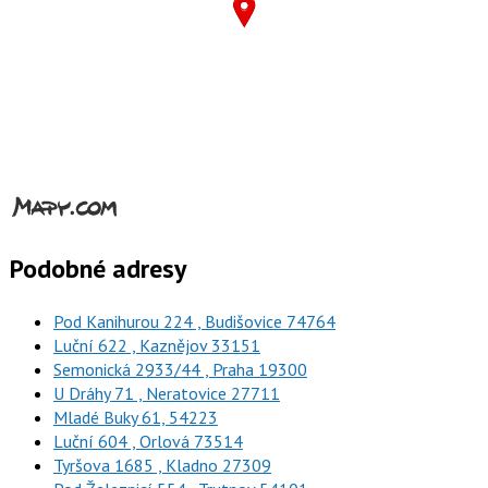
Podobné adresy
Pod Kanihurou 224 , Budišovice 74764
Luční 622 , Kaznějov 33151
Semonická 2933/44 , Praha 19300
U Dráhy 71 , Neratovice 27711
Mladé Buky 61, 54223
Luční 604 , Orlová 73514
Tyršova 1685 , Kladno 27309