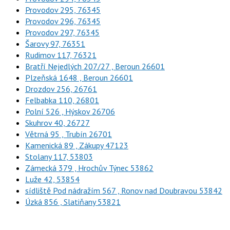
Provodov 295, 76345
Provodov 296, 76345
Provodov 297, 76345
Šarovy 97, 76351
Rudimov 117, 76321
Bratří Nejedlých 207/27 , Beroun 26601
Plzeňská 1648 , Beroun 26601
Drozdov 256, 26761
Felbabka 110, 26801
Polní 526 , Hýskov 26706
Skuhrov 40, 26727
Větrná 95 , Trubín 26701
Kamenická 89 , Zákupy 47123
Stolany 117, 53803
Zámecká 379 , Hrochův Týnec 53862
Luže 42, 53854
sídliště Pod nádražím 567 , Ronov nad Doubravou 53842
Úzká 856 , Slatiňany 53821