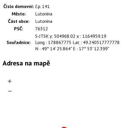
Číslo domovní:
č.p. 141
Město:
Lutonina
Část obce:
Lutonina
PSČ:
76312
S-JTSK y: 504968.02 x : 1164959.19
Souřadnice:
Long : 17.8867775 Lat : 49.240517777778
N : 49° 14' 25.864" E : 17° 53' 12.399"
Adresa na mapě
+
–