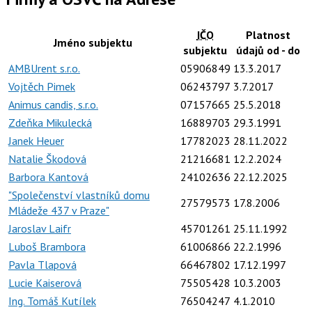
IČO
Platnost
Jméno subjektu
subjektu
údajů od - do
AMBUrent s.r.o.
05906849
13.3.2017
Vojtěch Pimek
06243797
3.7.2017
Animus candis, s.r.o.
07157665
25.5.2018
Zdeňka Mikulecká
16889703
29.3.1991
Janek Heuer
17782023
28.11.2022
Natalie Škodová
21216681
12.2.2024
Barbora Kantová
24102636
22.12.2025
"Společenství vlastníků domu
27579573
17.8.2006
Mládeže 437 v Praze"
Jaroslav Laifr
45701261
25.11.1992
Luboš Brambora
61006866
22.2.1996
Pavla Tlapová
66467802
17.12.1997
Lucie Kaiserová
75505428
10.3.2003
Ing. Tomáš Kutílek
76504247
4.1.2010