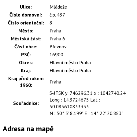
Ulice:
Mládeže
Číslo domovní:
č.p. 437
Číslo orientační:
8
Město:
Praha
Městská část:
Praha 6
Část obce:
Břevnov
PSČ:
16900
Okres:
Hlavní město Praha
Kraj:
Hlavní město Praha
Kraj před rokem
Praha
1960:
S-JTSK y: 746296.31 x : 1042740.24
Long : 14.3724675 Lat :
Souřadnice:
50.085610833333
N : 50° 5' 8.199" E : 14° 22' 20.883"
Adresa na mapě