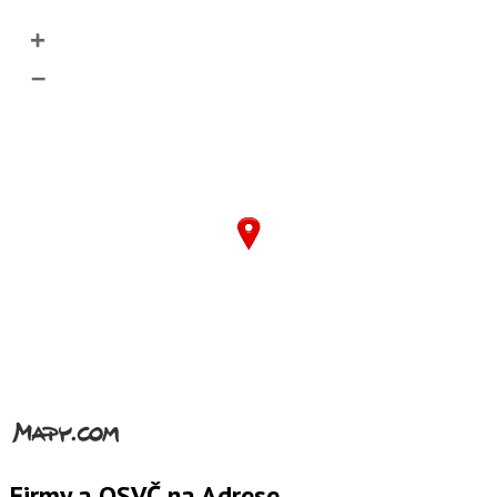
+
–
Firmy a OSVČ na Adrese