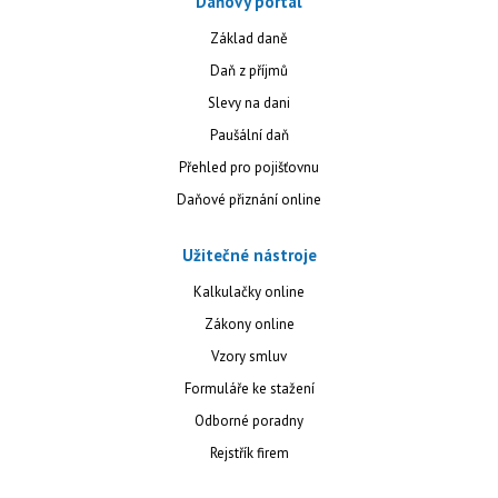
Daňový portál
Základ daně
Daň z příjmů
Slevy na dani
Paušální daň
Přehled pro pojišťovnu
Daňové přiznání online
Užitečné nástroje
Kalkulačky online
Zákony online
Vzory smluv
Formuláře ke stažení
Odborné poradny
Rejstřík firem