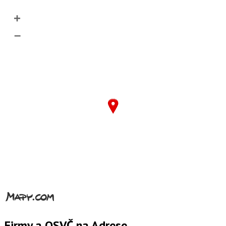
+
–
Firmy a OSVČ na Adrese