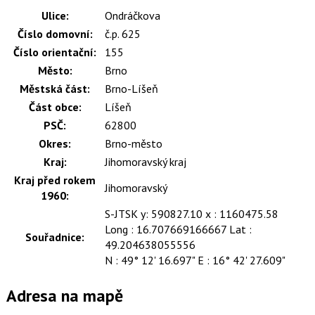
Ulice:
Ondráčkova
Číslo domovní:
č.p. 625
Číslo orientační:
155
Město:
Brno
Městská část:
Brno-Líšeň
Část obce:
Líšeň
PSČ:
62800
Okres:
Brno-město
Kraj:
Jihomoravský kraj
Kraj před rokem
Jihomoravský
1960:
S-JTSK y: 590827.10 x : 1160475.58
Long : 16.707669166667 Lat :
Souřadnice:
49.204638055556
N : 49° 12' 16.697" E : 16° 42' 27.609"
Adresa na mapě