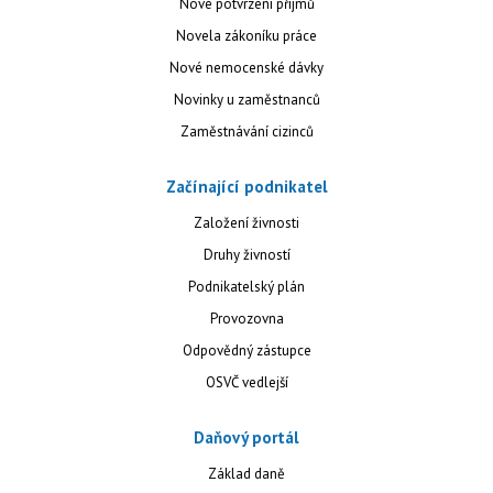
Nové potvrzení příjmů
Novela zákoníku práce
Nové nemocenské dávky
Novinky u zaměstnanců
Zaměstnávání cizinců
Začínající podnikatel
Založení živnosti
Druhy živností
Podnikatelský plán
Provozovna
Odpovědný zástupce
OSVČ vedlejší
Daňový portál
Základ daně