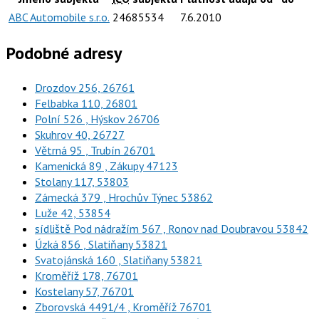
ABC Automobile s.r.o.
24685534
7.6.2010
Podobné adresy
Drozdov 256, 26761
Felbabka 110, 26801
Polní 526 , Hýskov 26706
Skuhrov 40, 26727
Větrná 95 , Trubín 26701
Kamenická 89 , Zákupy 47123
Stolany 117, 53803
Zámecká 379 , Hrochův Týnec 53862
Luže 42, 53854
sídliště Pod nádražím 567 , Ronov nad Doubravou 53842
Úzká 856 , Slatiňany 53821
Svatojánská 160 , Slatiňany 53821
Kroměříž 178, 76701
Kostelany 57, 76701
Zborovská 4491/4 , Kroměříž 76701