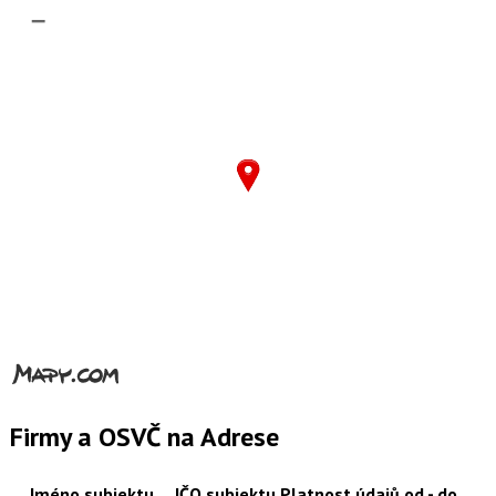
–
Firmy a OSVČ na Adrese
Jméno subjektu
IČO
subjektu
Platnost údajů od - do