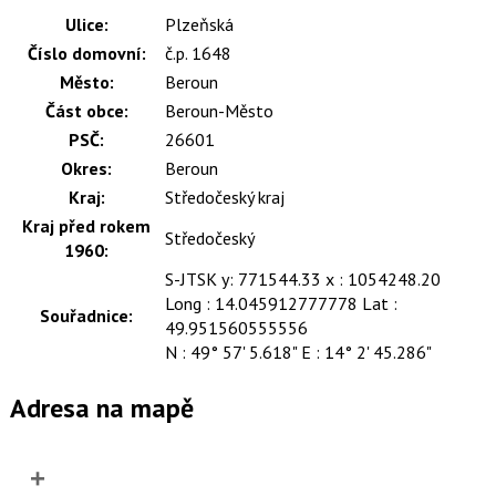
Ulice:
Plzeňská
Číslo domovní:
č.p. 1648
Město:
Beroun
Část obce:
Beroun-Město
PSČ:
26601
Okres:
Beroun
Kraj:
Středočeský kraj
Kraj před rokem
Středočeský
1960:
S-JTSK y: 771544.33 x : 1054248.20
Long : 14.045912777778 Lat :
Souřadnice:
49.951560555556
N : 49° 57' 5.618" E : 14° 2' 45.286"
Adresa na mapě
+