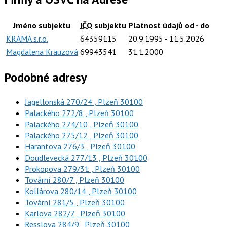
Jméno subjektu
IČO
subjektu
Platnost údajů od - do
KRAMA s.r.o.
64359115
20.9.1995
- 11.5.2026
Magdalena Krauzová
69943541
31.1.2000
Podobné adresy
Jagellonská 270/24 , Plzeň 30100
Palackého 272/8 , Plzeň 30100
Palackého 274/10 , Plzeň 30100
Palackého 275/12 , Plzeň 30100
Harantova 276/3 , Plzeň 30100
Doudlevecká 277/13 , Plzeň 30100
Prokopova 279/31 , Plzeň 30100
Tovární 280/7 , Plzeň 30100
Kollárova 280/14 , Plzeň 30100
Tovární 281/5 , Plzeň 30100
Karlova 282/7 , Plzeň 30100
Resslova 284/9 , Plzeň 30100