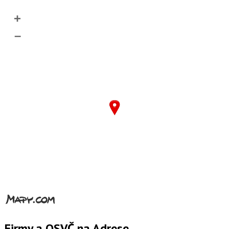
+
–
Firmy a OSVČ na Adrese