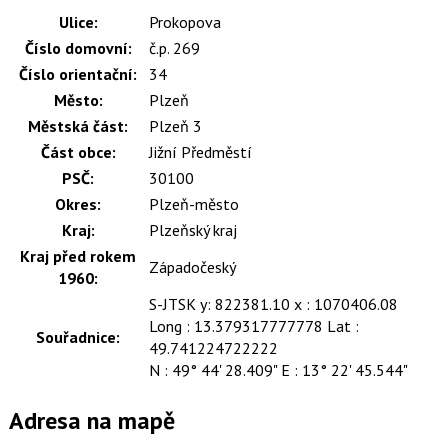
Ulice:
Prokopova
Číslo domovní:
č.p. 269
Číslo orientační:
34
Město:
Plzeň
Městská část:
Plzeň 3
Část obce:
Jižní Předměstí
PSČ:
30100
Okres:
Plzeň-město
Kraj:
Plzeňský kraj
Kraj před rokem
Západočeský
1960:
S-JTSK y: 822381.10 x : 1070406.08
Long : 13.379317777778 Lat :
Souřadnice:
49.741224722222
N : 49° 44' 28.409" E : 13° 22' 45.544"
Adresa na mapě