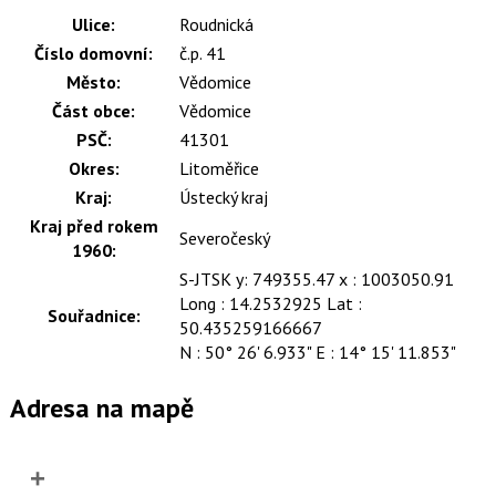
Ulice:
Roudnická
Číslo domovní:
č.p. 41
Město:
Vědomice
Část obce:
Vědomice
PSČ:
41301
Okres:
Litoměřice
Kraj:
Ústecký kraj
Kraj před rokem
Severočeský
1960:
S-JTSK y: 749355.47 x : 1003050.91
Long : 14.2532925 Lat :
Souřadnice:
50.435259166667
N : 50° 26' 6.933" E : 14° 15' 11.853"
Adresa na mapě
+