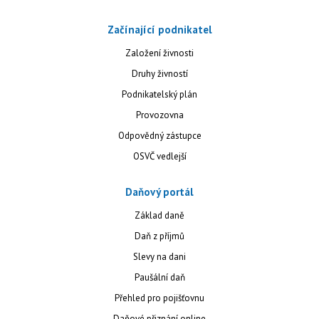
Začínající podnikatel
Založení živnosti
Druhy živností
Podnikatelský plán
Provozovna
Odpovědný zástupce
OSVČ vedlejší
Daňový portál
Základ daně
Daň z příjmů
Slevy na dani
Paušální daň
Přehled pro pojišťovnu
Daňové přiznání online