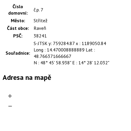
Číslo
č.p. 7
domovní:
Město:
Střítež
Část obce:
Raveň
PSČ:
38241
S-JTSK y: 759284.87 x : 1189050.84
Long : 14.470008888889 Lat :
Souřadnice:
48.766371666667
N : 48° 45' 58.938" E : 14° 28' 12.032"
Adresa na mapě
+
–