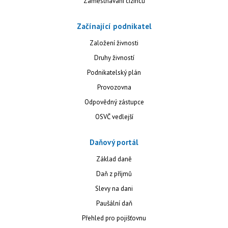
Zaměstnávání cizinců
Začínající podnikatel
Založení živnosti
Druhy živností
Podnikatelský plán
Provozovna
Odpovědný zástupce
OSVČ vedlejší
Daňový portál
Základ daně
Daň z příjmů
Slevy na dani
Paušální daň
Přehled pro pojišťovnu