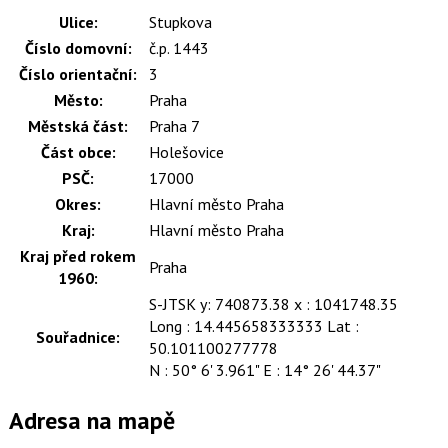
Ulice:
Stupkova
Číslo domovní:
č.p. 1443
Číslo orientační:
3
Město:
Praha
Městská část:
Praha 7
Část obce:
Holešovice
PSČ:
17000
Okres:
Hlavní město Praha
Kraj:
Hlavní město Praha
Kraj před rokem
Praha
1960:
S-JTSK y: 740873.38 x : 1041748.35
Long : 14.445658333333 Lat :
Souřadnice:
50.101100277778
N : 50° 6' 3.961" E : 14° 26' 44.37"
Adresa na mapě