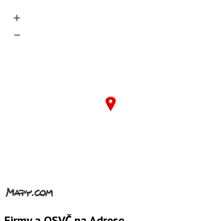
+
–
Firmy a OSVČ na Adrese