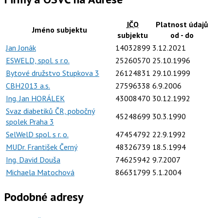
IČO
Platnost údajů
Jméno subjektu
subjektu
od - do
Jan Jonák
14032899
3.12.2021
ESWELD, spol. s r.o.
25260570
25.10.1996
Bytové družstvo Stupkova 3
26124831
29.10.1999
CBH2013 a.s.
27596338
6.9.2006
Ing. Jan HORÁLEK
43008470
30.12.1992
Svaz diabetiků ČR, pobočný
45248699
30.3.1990
spolek Praha 3
SelWelD spol. s r. o.
47454792
22.9.1992
MUDr. František Černý
48326739
18.5.1994
Ing. David Douša
74625942
9.7.2007
Michaela Matochová
86631799
5.1.2004
Podobné adresy