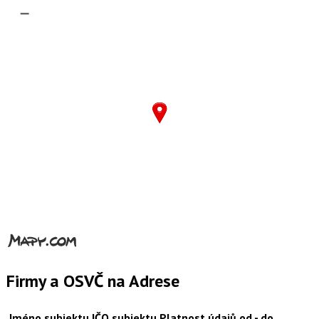
–
Firmy a OSVČ na Adrese
Jméno subjektu
IČO
subjektu
Platnost údajů od - do