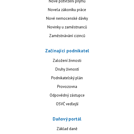
Nové potvrzení příjmů
Novela zákoníku práce
Nové nemocenské dávky
Novinky u zaměstnanců
Zaměstnávání cizinců
Začínající podnikatel
Založení živnosti
Druhy živností
Podnikatelský plán
Provozovna
Odpovědný zástupce
OSVČ vedlejší
Daňový portál
Základ daně