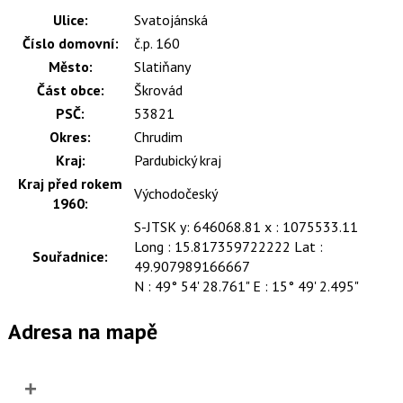
Ulice:
Svatojánská
Číslo domovní:
č.p. 160
Město:
Slatiňany
Část obce:
Škrovád
PSČ:
53821
Okres:
Chrudim
Kraj:
Pardubický kraj
Kraj před rokem
Východočeský
1960:
S-JTSK y: 646068.81 x : 1075533.11
Long : 15.817359722222 Lat :
Souřadnice:
49.907989166667
N : 49° 54' 28.761" E : 15° 49' 2.495"
Adresa na mapě
+