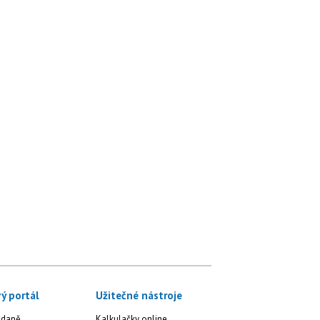
ý portál
Užitečné nástroje
 daně
Kalkulačky online