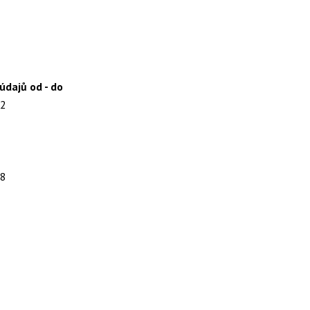
údajů od - do
12
98