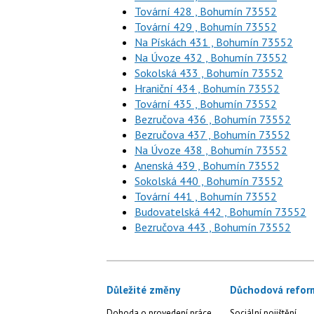
Tovární 428 , Bohumín 73552
Tovární 429 , Bohumín 73552
Na Pískách 431 , Bohumín 73552
Na Úvoze 432 , Bohumín 73552
Sokolská 433 , Bohumín 73552
Hraniční 434 , Bohumín 73552
Tovární 435 , Bohumín 73552
Bezručova 436 , Bohumín 73552
Bezručova 437 , Bohumín 73552
Na Úvoze 438 , Bohumín 73552
Anenská 439 , Bohumín 73552
Sokolská 440 , Bohumín 73552
Tovární 441 , Bohumín 73552
Budovatelská 442 , Bohumín 73552
Bezručova 443 , Bohumín 73552
Důležité změny
Důchodová refor
Dohoda o provedení práce
Sociální pojištění