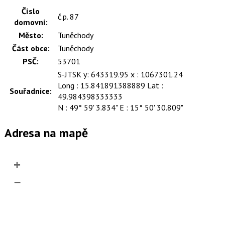
Číslo
č.p. 87
domovní:
Město:
Tuněchody
Část obce:
Tuněchody
PSČ:
53701
S-JTSK y: 643319.95 x : 1067301.24
Long : 15.841891388889 Lat :
Souřadnice:
49.984398333333
N : 49° 59' 3.834" E : 15° 50' 30.809"
Adresa na mapě
+
–