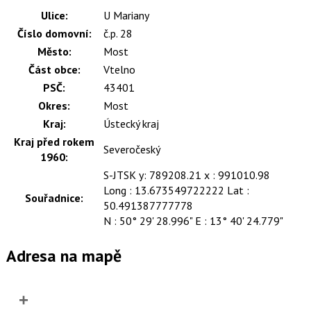
Ulice:
U Mariany
Číslo domovní:
č.p. 28
Město:
Most
Část obce:
Vtelno
PSČ:
43401
Okres:
Most
Kraj:
Ústecký kraj
Kraj před rokem
Severočeský
1960:
S-JTSK y: 789208.21 x : 991010.98
Long : 13.673549722222 Lat :
Souřadnice:
50.491387777778
N : 50° 29' 28.996" E : 13° 40' 24.779"
Adresa na mapě
+