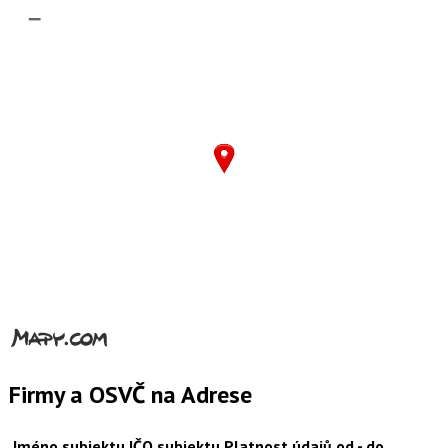
–
Firmy a OSVČ na Adrese
Jméno subjektu
IČO
subjektu
Platnost údajů od - do