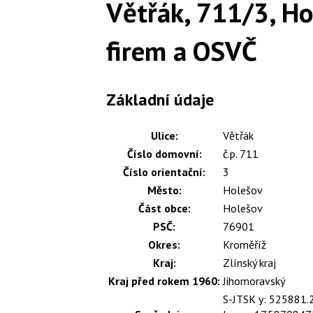
Větřák, 711/3, Ho
firem a OSVČ
Základní údaje
Ulice:
Větřák
Číslo domovní:
č.p. 711
Číslo orientační:
3
Město:
Holešov
Část obce:
Holešov
PSČ:
76901
Okres:
Kroměříž
Kraj:
Zlínský kraj
Kraj před rokem 1960:
Jihomoravský
S-JTSK y: 525881.