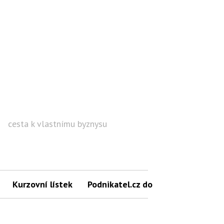
cesta k vlastnímu byznysu
Hled
Kurzovní lístek
Podnikatel.cz do mailu