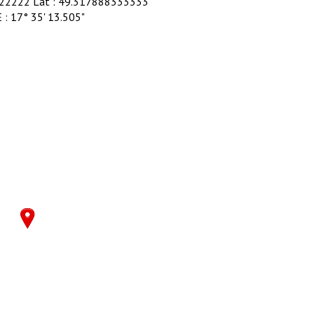
722222 Lat : 49.317888333333
E : 17° 35' 13.505"