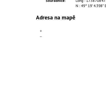
Souřadnice:
Long : 17.587084
N : 49° 19' 4.398" 
Adresa na mapě
+
–