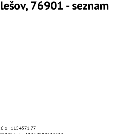
lešov, 76901 - seznam
26 x : 1154371.77