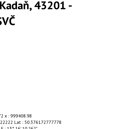
 Kadaň, 43201 -
SVČ
72 x : 999408.98
222222 Lat : 50.376172777778
 E : 13° 16' 10.262"