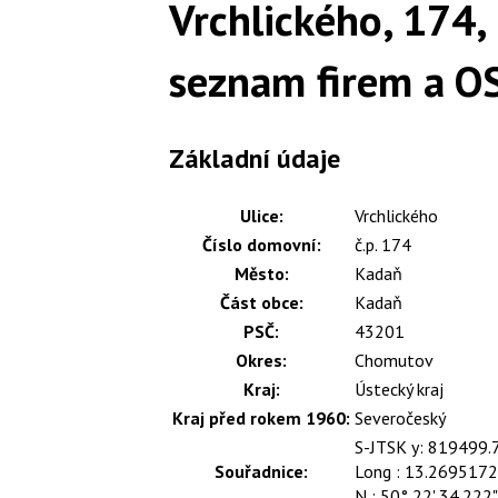
Vrchlického, 174,
seznam firem a O
Základní údaje
Ulice:
Vrchlického
Číslo domovní:
č.p. 174
Město:
Kadaň
Část obce:
Kadaň
PSČ:
43201
Okres:
Chomutov
Kraj:
Ústecký kraj
Kraj před rokem 1960:
Severočeský
S-JTSK y: 819499.
Souřadnice:
Long : 13.269517
N : 50° 22' 34.222"