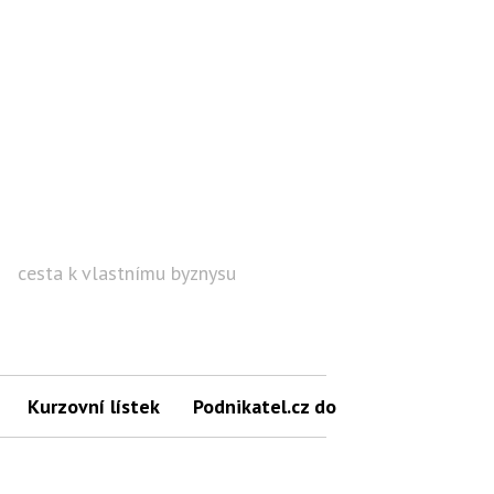
cesta k vlastnímu byznysu
Hled
Kurzovní lístek
Podnikatel.cz do mailu