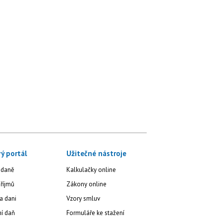
ý portál
Užitečné nástroje
 daně
Kalkulačky online
říjmů
Zákony online
a dani
Vzory smluv
ní daň
Formuláře ke stažení