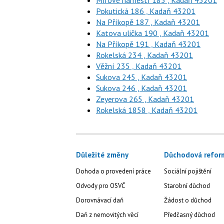
Mírové náměstí 185 , Kadaň 43201
Pokutická 186 , Kadaň 43201
Na Příkopě 187 , Kadaň 43201
Katova ulička 190 , Kadaň 43201
Na Příkopě 191 , Kadaň 43201
Rokelská 234 , Kadaň 43201
Věžní 235 , Kadaň 43201
Sukova 245 , Kadaň 43201
Sukova 246 , Kadaň 43201
Zeyerova 265 , Kadaň 43201
Rokelská 1858 , Kadaň 43201
Důležité změny
Důchodová refor
Dohoda o provedení práce
Sociální pojištění
Odvody pro OSVČ
Starobní důchod
Dorovnávací daň
Žádost o důchod
Daň z nemovitých věcí
Předčasný důchod