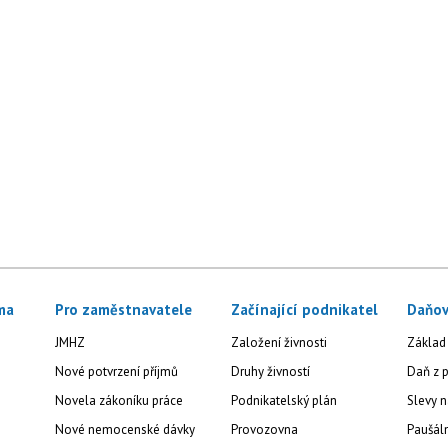
ma
Pro zaměstnavatele
Začínající podnikatel
Daňov
JMHZ
Založení živnosti
Základ
Nové potvrzení příjmů
Druhy živností
Daň z p
Novela zákoníku práce
Podnikatelský plán
Slevy n
Nové nemocenské dávky
Provozovna
Paušál