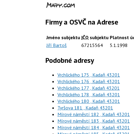
Firmy a OSVČ na Adrese
Jméno subjektu
IČO
subjektu
Platnost úd
Jiří Bartoš
67215564
5.1.1998
Podobné adresy
Vrchlického 175 , Kadaň 43201
Vrchlického 176 , Kadaň 43201
Vrchlického 177 , Kadaň 43201
Vrchlického 178 , Kadaň 43201
Vrchlického 180 , Kadaň 43201
Tyršova 181 , Kadaň 43201
Mírové náměstí 182 , Kadaň 43201
Mírové náměstí 183 , Kadaň 43201
Mírové náměstí 184 , Kadaň 43201