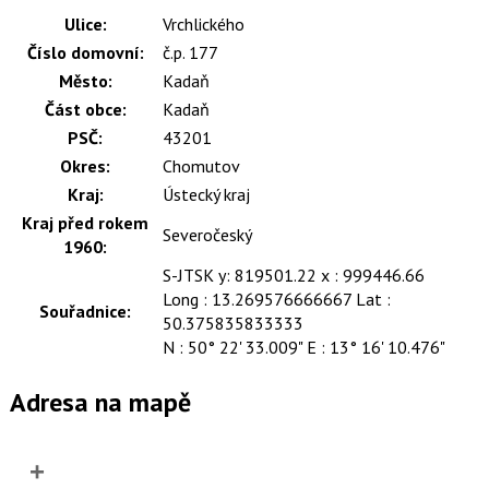
Ulice:
Vrchlického
Číslo domovní:
č.p. 177
Město:
Kadaň
Část obce:
Kadaň
PSČ:
43201
Okres:
Chomutov
Kraj:
Ústecký kraj
Kraj před rokem
Severočeský
1960:
S-JTSK y: 819501.22 x : 999446.66
Long : 13.269576666667 Lat :
Souřadnice:
50.375835833333
N : 50° 22' 33.009" E : 13° 16' 10.476"
Adresa na mapě
+