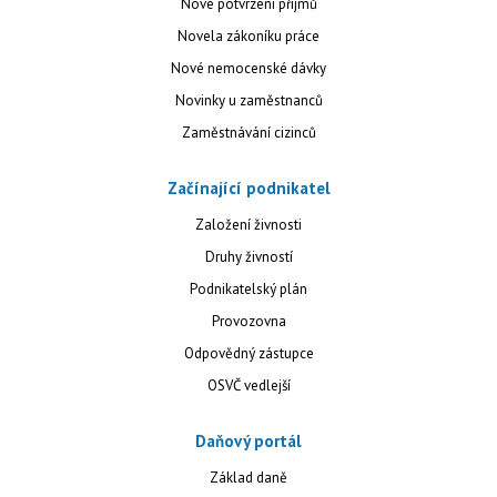
Nové potvrzení příjmů
Novela zákoníku práce
Nové nemocenské dávky
Novinky u zaměstnanců
Zaměstnávání cizinců
Začínající podnikatel
Založení živnosti
Druhy živností
Podnikatelský plán
Provozovna
Odpovědný zástupce
OSVČ vedlejší
Daňový portál
Základ daně