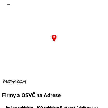
–
Firmy a OSVČ na Adrese
Jméno subjektu
IČO
subjektu
Platnost údajů od - do