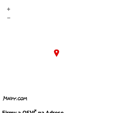
+
–
Firmy a OSVČ na Adrese