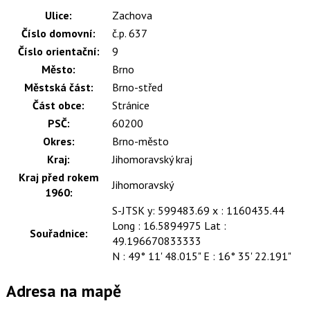
Ulice:
Zachova
Číslo domovní:
č.p. 637
Číslo orientační:
9
Město:
Brno
Městská část:
Brno-střed
Část obce:
Stránice
PSČ:
60200
Okres:
Brno-město
Kraj:
Jihomoravský kraj
Kraj před rokem
Jihomoravský
1960:
S-JTSK y: 599483.69 x : 1160435.44
Long : 16.5894975 Lat :
Souřadnice:
49.196670833333
N : 49° 11' 48.015" E : 16° 35' 22.191"
Adresa na mapě