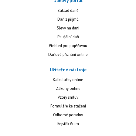
Daňový portál
Základ daně
Daň z příjmů
Slevy na dani
Paušální daň
Přehled pro pojišťovnu
Daňové přiznání online
Užitečné nástroje
Kalkulačky online
Zákony online
Vzory smluv
Formuláře ke stažení
Odborné poradny
Rejstřík firem