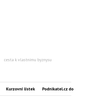
cesta k vlastnímu byznysu
Hled
Kurzovní lístek
Podnikatel.cz do mailu