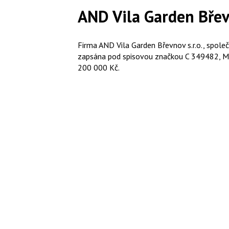
AND Vila Garden Břevn
Firma AND Vila Garden Břevnov s.r.o., spol
zapsána pod spisovou značkou C 349482, Měst
200 000 Kč.