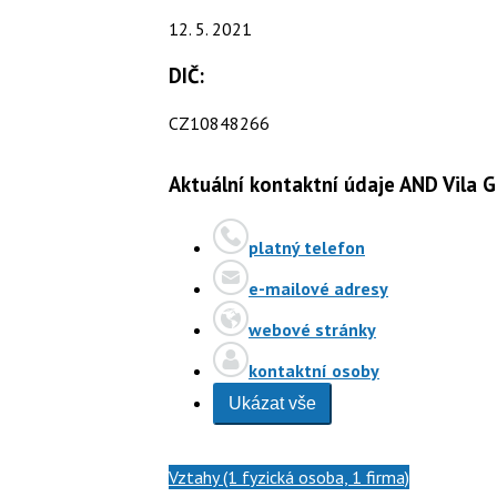
12. 5. 2021
DIČ:
CZ10848266
Aktuální kontaktní údaje AND Vila G
platný telefon
e-mailové adresy
webové stránky
kontaktní osoby
Ukázat vše
Vztahy (1 fyzická osoba, 1 firma)