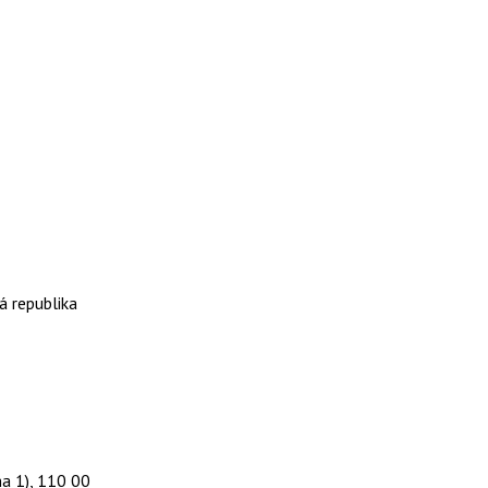
á republika
a 1), 110 00