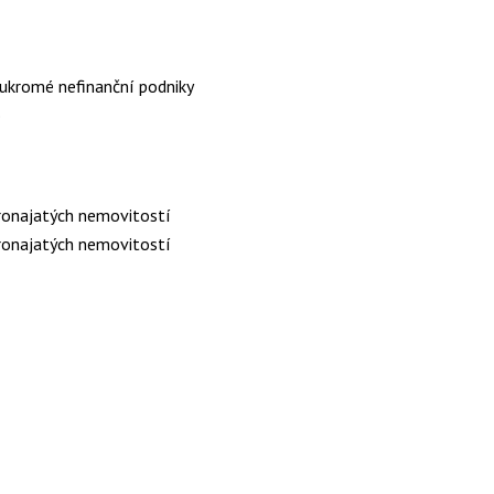
ukromé nefinanční podniky
o
ronajatých nemovitostí
ronajatých nemovitostí