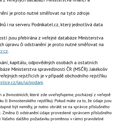
anění je proto nutné směřovat na tyto zdroje.
ů i na serveru Podnikatel.cz, který jednotlivá data
stí jsou přebírána z veřejné databáze Ministerstva
jich úpravu či odstranění je proto nutné směřovat na
r.cz
.
ání, kapitálu, odpovědných osobách a ostatních
báze Ministerstva spravedlnosti ČR (MSČR). Jakékoliv
eřejných rejstřících je v případě obchodního rejstříku
ustice.cz/ias/ui/podani
.
 a živnostnících, které zde uveřejňujeme, pocházejí z veřejně
ku či živnostenského rejstříku). Pokud máte za to, že údaje jsou
tupné být neměly, je nutno obrátit se na správce příslušného
az. Změna či odstranění údaje provedené správcem příslušného
ti Vašeho dalšího požadavku promítnou v rámci pravidelné