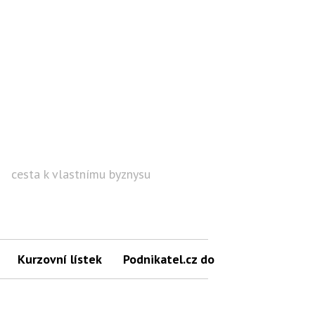
cesta k vlastnímu byznysu
Hled
Kurzovní lístek
Podnikatel.cz do mailu