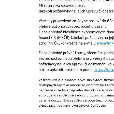
Ministerstva spravedlnosti.
Jakékoli požadavky na jejich úpravu či odstr
Všechny provedené změny se projeví do 60 dn
přebírá automaticky bez ručního zásahu.
Data ohledně klasifikace ekonomických činno
financí ČR (MFČR). Jakékoli požadavky na je
zdroj MFČR, konkrétně na e-mail:
ares@mfc
Data ohledně právní formy, předmětu podnik
skutečnostech jsou přebírána z veřejné data
požadavky na jejich úpravu či odstranění ve v
nutno uplatnit postupem podle
https://or.j
Veškeré údaje o ekonomických subjektech, firmách
dostupných rejstříků (například obchodního rejstří
nepřesné či že by z nějakého důvodu veřejně dos
zdrojového rejstříku se žádostí o opravu či vým
veřejně dostupného rejstříku se poté bez nutnos
aktualizace i do námi uveřejňovaných údajů.