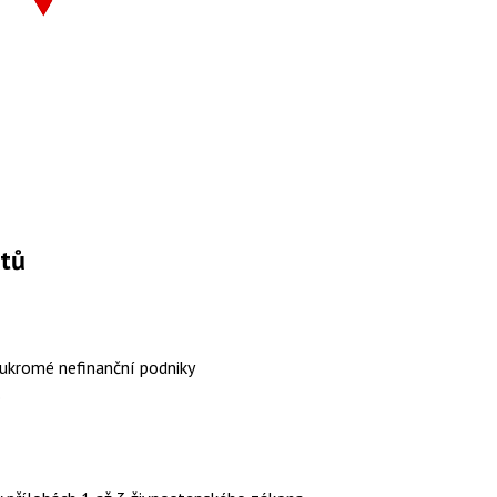
ktů
ukromé nefinanční podniky
o