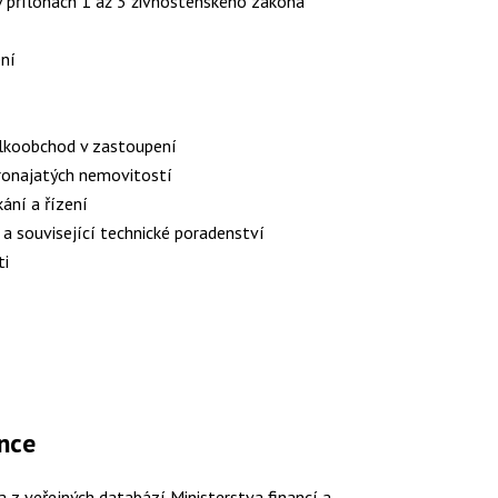
v přílohách 1 až 3 živnostenského zákona
ení
lkoobchod v zastoupení
ronajatých nemovitostí
ání a řízení
i a související technické poradenství
ti
ánce
 z veřejných databází Ministerstva financí a