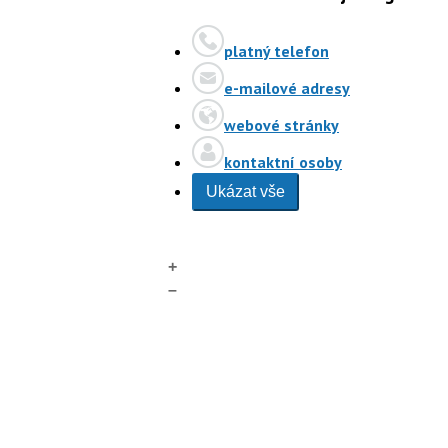
platný telefon
e-mailové adresy
webové stránky
kontaktní osoby
Ukázat vše
+
–