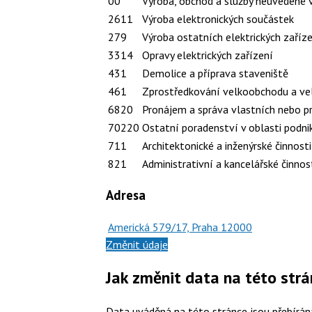
00
Výroba, obchod a služby neuvedené 
2611
Výroba elektronických součástek
279
Výroba ostatních elektrických zaříz
3314
Opravy elektrických zařízení
431
Demolice a příprava staveniště
461
Zprostředkování velkoobchodu a ve
6820
Pronájem a správa vlastních nebo p
70220
Ostatní poradenství v oblasti podnik
711
Architektonické a inženýrské činnost
821
Administrativní a kancelářské činnos
Adresa
Americká 579/17, Praha 12000
Změnit údaje
Jak změnit data na této str
Data uváděná na této stránce jsou přebírána