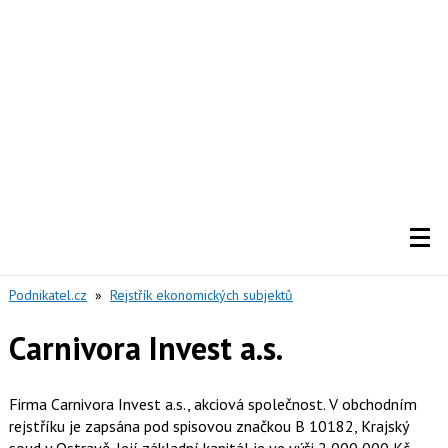
Podnikatel.cz
»
Rejstřík ekonomických subjektů
Carnivora Invest a.s.
Firma Carnivora Invest a.s., akciová společnost. V obchodním
rejstříku je zapsána pod spisovou značkou B 10182, Krajský
soud v Ostravě. Její základní kapitál je ve výši 2 000 000 Kč.