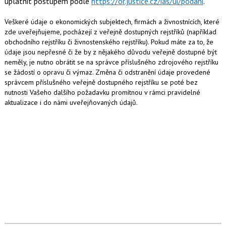
uplatnit postupem podle
https://or.justice.cz/ias/ui/podani
.
Veškeré údaje o ekonomických subjektech, firmách a živnostnících, které
zde uveřejňujeme, pocházejí z veřejně dostupných rejstříků (například
obchodního rejstříku či živnostenského rejstříku). Pokud máte za to, že
údaje jsou nepřesné či že by z nějakého důvodu veřejně dostupné být
neměly, je nutno obrátit se na správce příslušného zdrojového rejstříku
se žádostí o opravu či výmaz. Změna či odstranění údaje provedené
správcem příslušného veřejně dostupného rejstříku se poté bez
nutnosti Vašeho dalšího požadavku promítnou v rámci pravidelné
aktualizace i do námi uveřejňovaných údajů.