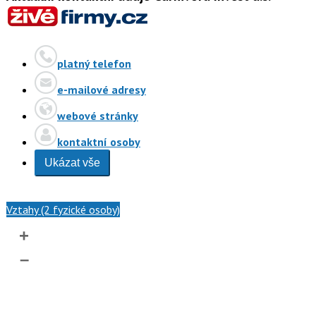
platný telefon
e-mailové adresy
webové stránky
kontaktní osoby
Ukázat vše
Vztahy (2 fyzické osoby)
+
–