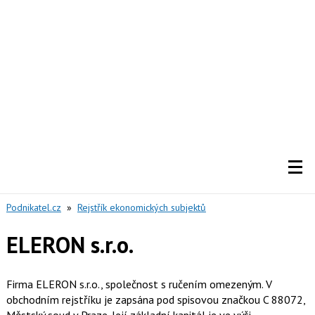
Podnikatel.cz
»
Rejstřík ekonomických subjektů
ELERON s.r.o.
Firma ELERON s.r.o., společnost s ručením omezeným. V
obchodním rejstříku je zapsána pod spisovou značkou C 88072,
Městský soud v Praze. Její základní kapitál je ve výši