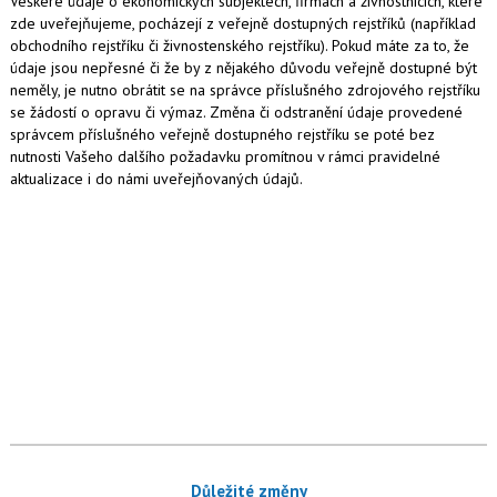
Veškeré údaje o ekonomických subjektech, firmách a živnostnících, které
zde uveřejňujeme, pocházejí z veřejně dostupných rejstříků (například
obchodního rejstříku či živnostenského rejstříku). Pokud máte za to, že
údaje jsou nepřesné či že by z nějakého důvodu veřejně dostupné být
neměly, je nutno obrátit se na správce příslušného zdrojového rejstříku
se žádostí o opravu či výmaz. Změna či odstranění údaje provedené
správcem příslušného veřejně dostupného rejstříku se poté bez
nutnosti Vašeho dalšího požadavku promítnou v rámci pravidelné
aktualizace i do námi uveřejňovaných údajů.
Důležité změny