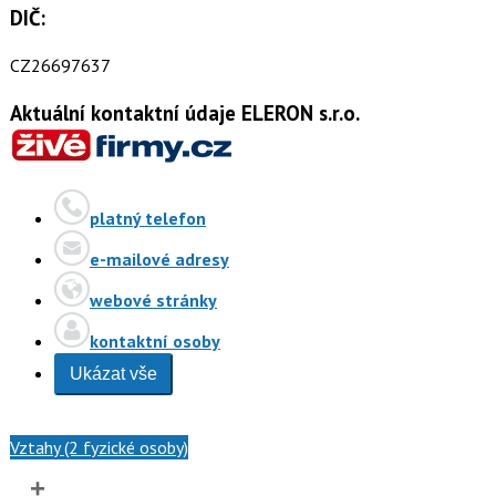
DIČ:
CZ26697637
Aktuální kontaktní údaje ELERON s.r.o.
platný telefon
e-mailové adresy
webové stránky
kontaktní osoby
Ukázat vše
Vztahy (2 fyzické osoby)
+