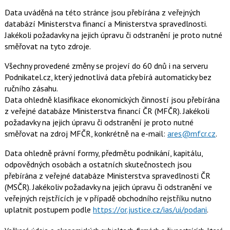
Data uváděná na této stránce jsou přebírána z veřejných
databází Ministerstva financí a Ministerstva spravedlnosti.
Jakékoli požadavky na jejich úpravu či odstranění je proto nutné
směřovat na tyto zdroje.
Všechny provedené změny se projeví do 60 dnů i na serveru
Podnikatel.cz, který jednotlivá data přebírá automaticky bez
ručního zásahu.
Data ohledně klasifikace ekonomických činností jsou přebírána
z veřejné databáze Ministerstva financí ČR (MFČR). Jakékoli
požadavky na jejich úpravu či odstranění je proto nutné
směřovat na zdroj MFČR, konkrétně na e-mail:
ares@mfcr.cz
.
Data ohledně právní formy, předmětu podnikání, kapitálu,
odpovědných osobách a ostatních skutečnostech jsou
přebírána z veřejné databáze Ministerstva spravedlnosti ČR
(MSČR). Jakékoliv požadavky na jejich úpravu či odstranění ve
veřejných rejstřících je v případě obchodního rejstříku nutno
uplatnit postupem podle
https://or.justice.cz/ias/ui/podani
.