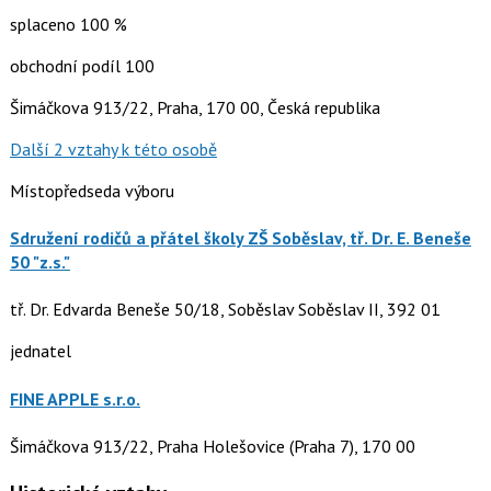
splaceno 100 %
obchodní podíl 100
Šimáčkova 913/22, Praha, 170 00, Česká republika
Další 2 vztahy k této osobě
Místopředseda výboru
Sdružení rodičů a přátel školy ZŠ Soběslav, tř. Dr. E. Beneše
50 "z.s."
tř. Dr. Edvarda Beneše 50/18, Soběslav Soběslav II, 392 01
jednatel
FINE APPLE s.r.o.
Šimáčkova 913/22, Praha Holešovice (Praha 7), 170 00