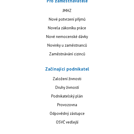
Pro zaměstnavatele
JMHZ
Nové potvrzení příjmů
Novela zákoníku práce
Nové nemocenské dávky
Novinky u zaměstnanců
Zaměstnávání cizinců
Začínající podnikatel
Založení živnosti
Druhy živností
Podnikatelský plán
Provozovna
Odpovědný zástupce
OSVČ vedlejší