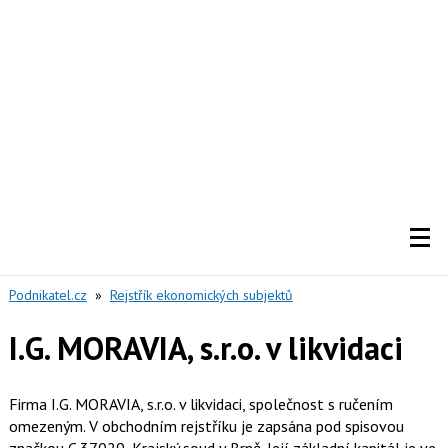
Podnikatel.cz
»
Rejstřík ekonomických subjektů
I.G. MORAVIA, s.r.o. v likvidaci
Firma I.G. MORAVIA, s.r.o. v likvidaci, společnost s ručením
omezeným. V obchodním rejstříku je zapsána pod spisovou
značkou C 37029, Krajský soud v Brně. Její základní kapitál je ve