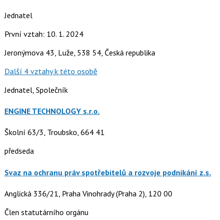
Jednatel
První vztah: 10. 1. 2024
Jeronýmova 43, Luže, 538 54, Česká republika
Další 4 vztahy k této osobě
Jednatel, Společník
ENGINE TECHNOLOGY s.r.o.
Školní 63/3, Troubsko, 664 41
předseda
Svaz na ochranu práv spotřebitelů a rozvoje podnikání z.s.
Anglická 336/21, Praha Vinohrady (Praha 2), 120 00
Člen statutárního orgánu