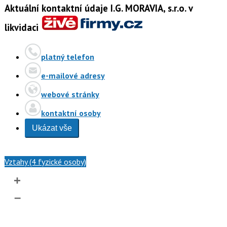
Aktuální kontaktní údaje I.G. MORAVIA, s.r.o. v
likvidaci
platný telefon
e-mailové adresy
webové stránky
kontaktní osoby
Ukázat vše
Vztahy (4 fyzické osoby)
+
–