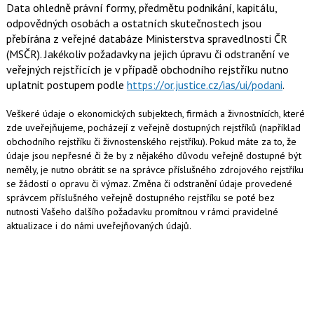
Data ohledně právní formy, předmětu podnikání, kapitálu,
odpovědných osobách a ostatních skutečnostech jsou
přebírána z veřejné databáze Ministerstva spravedlnosti ČR
(MSČR). Jakékoliv požadavky na jejich úpravu či odstranění ve
veřejných rejstřících je v případě obchodního rejstříku nutno
uplatnit postupem podle
https://or.justice.cz/ias/ui/podani
.
Veškeré údaje o ekonomických subjektech, firmách a živnostnících, které
zde uveřejňujeme, pocházejí z veřejně dostupných rejstříků (například
obchodního rejstříku či živnostenského rejstříku). Pokud máte za to, že
údaje jsou nepřesné či že by z nějakého důvodu veřejně dostupné být
neměly, je nutno obrátit se na správce příslušného zdrojového rejstříku
se žádostí o opravu či výmaz. Změna či odstranění údaje provedené
správcem příslušného veřejně dostupného rejstříku se poté bez
nutnosti Vašeho dalšího požadavku promítnou v rámci pravidelné
aktualizace i do námi uveřejňovaných údajů.