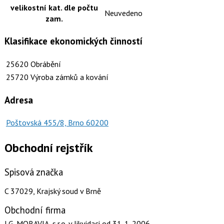
velikostní kat. dle počtu
Neuvedeno
zam.
Klasifikace ekonomických činností
25620
Obrábění
25720
Výroba zámků a kování
Adresa
Poštovská 455/8, Brno 60200
Obchodní rejstřík
Spisová značka
C 37029, Krajský soud v Brně
Obchodní firma
I.G. MORAVIA, s.r.o. v likvidaci
od 31. 1. 2006