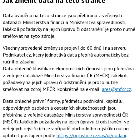
Jak změnit data na této stránce
Data uváděná na této stránce jsou přebírána z veřejných
databází Ministerstva financí a Ministerstva spravedlnosti.
Jakékoli požadavky na jejich úpravu či odstranění je proto nutné
směřovat na tyto zdroje.
Všechny provedené změny se projeví do 60 dnů i na serveru
Podnikatel.cz, který jednotlivá data přebírá automaticky bez
ručního zásahu.
Data ohledně klasifikace ekonomických činností jsou přebírána
z veřejné databáze Ministerstva financí ČR (MFČR). Jakékoli
požadavky na jejich úpravu či odstranění je proto nutné
směřovat na zdroj MFČR, konkrétně na e-mail:
ares@mfcr.cz
.
Data ohledně právní formy, předmětu podnikání, kapitálu,
odpovědných osobách a ostatních skutečnostech jsou
přebírána z veřejné databáze Ministerstva spravedlnosti ČR
(MSČR). Jakékoliv požadavky na jejich úpravu či odstranění ve
veřejných rejstřících je v případě obchodního rejstříku nutno
uplatnit postupem podle
https://or.justice.cz/ias/ui/podani
.