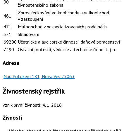
00
živnostenského zákona
Zprostředkování velkoobchodu a velkoobchod
461
v zastoupení
471
Maloobchod v nespecializovaných prodejnách
521
Skladování
69200
Účetnické a auditorské činnosti; daňové poradenství
7490
Ostatní profesní, vědecké a technické činnosti j. n.
Adresa
Nad Potokem 181, Nová Ves 25063
Živnostenský rejstřík
vznik první živnosti: 4. 1. 2016
Živnosti
Výroba, obchod a služby neuvedené v přílohách 1 až 3