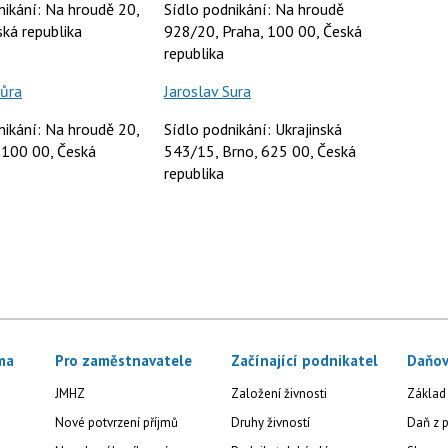
nikání: Na hroudě 20,
Sídlo podnikání: Na hroudě
ská republika
928/20, Praha, 100 00, Česká
republika
Sůra
Jaroslav Sura
nikání: Na hroudě 20,
Sídlo podnikání: Ukrajinská
 100 00, Česká
543/15, Brno, 625 00, Česká
republika
ma
Pro zaměstnavatele
Začínající podnikatel
Daňov
JMHZ
Založení živnosti
Základ
Nové potvrzení příjmů
Druhy živností
Daň z p