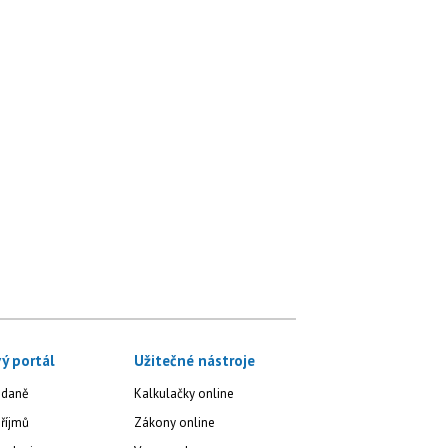
ý portál
Užitečné nástroje
 daně
Kalkulačky online
říjmů
Zákony online