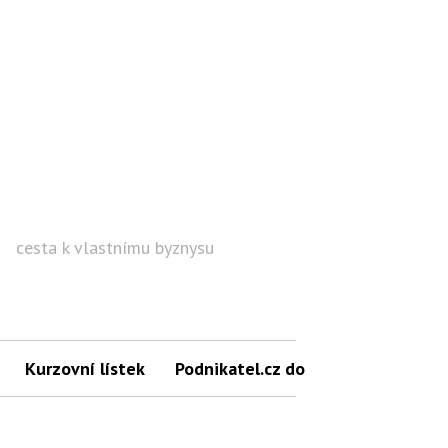
cesta k vlastnímu byznysu
Hled
Kurzovní lístek
Podnikatel.cz do mailu