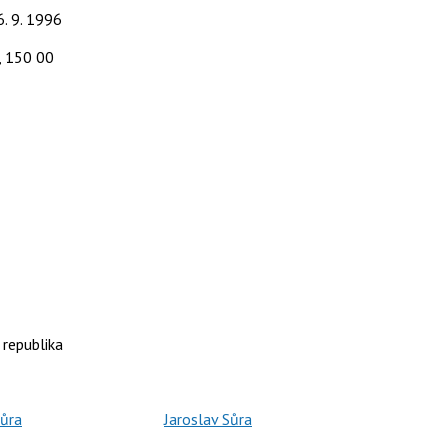
6. 9. 1996
, 150 00
republika
Sůra
Jaroslav Sůra