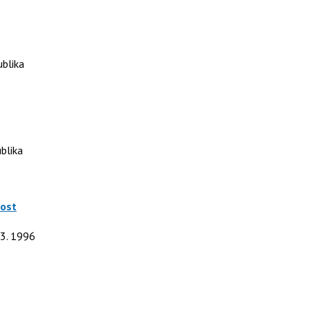
ublika
blika
nost
 3. 1996