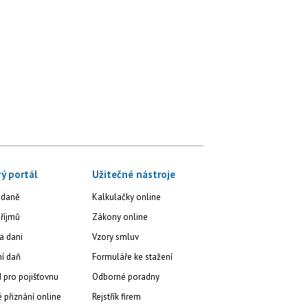
ý portál
Užitečné nástroje
 daně
Kalkulačky online
říjmů
Zákony online
a dani
Vzory smluv
ní daň
Formuláře ke stažení
 pro pojišťovnu
Odborné poradny
přiznání online
Rejstřík firem