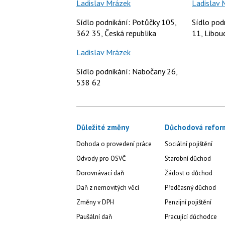
Ladislav Mrázek
Ladislav 
Sídlo podnikání: Potůčky 105,
Sídlo pod
362 35, Česká republika
11, Libou
Ladislav Mrázek
Sídlo podnikání: Nabočany 26,
538 62
Důležité změny
Důchodová refor
Dohoda o provedení práce
Sociální pojištění
Odvody pro OSVČ
Starobní důchod
Dorovnávací daň
Žádost o důchod
Daň z nemovitých věcí
Předčasný důchod
Změny v DPH
Penzijní pojištění
Paušální daň
Pracující důchodce