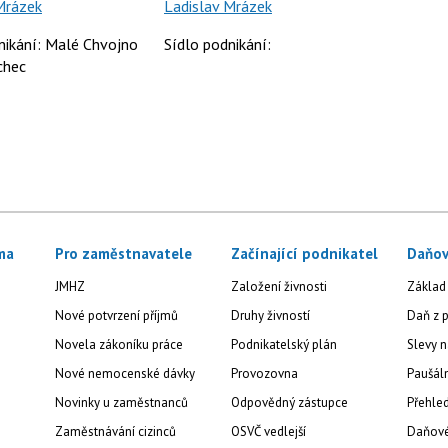
Mrázek
Ladislav Mrázek
nikání: Malé Chvojno
Sídlo podnikání:
chec
ma
Pro zaměstnavatele
Začínající podnikatel
Daňov
JMHZ
Založení živnosti
Základ
Nové potvrzení příjmů
Druhy živností
Daň z p
Novela zákoníku práce
Podnikatelský plán
Slevy n
Nové nemocenské dávky
Provozovna
Paušál
Novinky u zaměstnanců
Odpovědný zástupce
Přehled
Zaměstnávání cizinců
OSVČ vedlejší
Daňové 