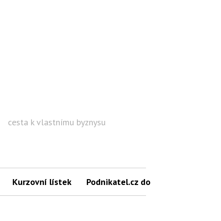
cesta k vlastnímu byznysu
Hled
Kurzovní lístek
Podnikatel.cz do mailu