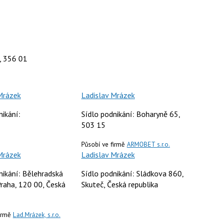
, 356 01
Mrázek
Ladislav Mrázek
nikání:
Sídlo podnikání: Boharyně 65,
503 15
Působí ve firmě
ARMOBET s.r.o.
Mrázek
Ladislav Mrázek
nikání: Bělehradská
Sídlo podnikání: Sládkova 860,
raha, 120 00, Česká
Skuteč, Česká republika
firmě
Lad.Mrázek, s.r.o.