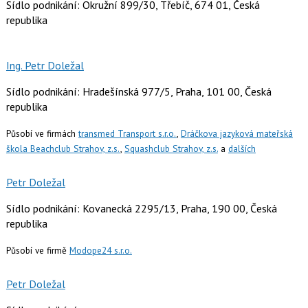
Sídlo podnikání: Okružní 899/30, Třebíč, 674 01, Česká
republika
Ing. Petr Doležal
Sídlo podnikání: Hradešínská 977/5, Praha, 101 00, Česká
republika
Působí ve firmách
transmed Transport s.r.o.
,
Dráčkova jazyková mateřská
škola Beachclub Strahov, z.s.
,
Squashclub Strahov, z.s.
a
dalších
Petr Doležal
Sídlo podnikání: Kovanecká 2295/13, Praha, 190 00, Česká
republika
Působí ve firmě
Modope24 s.r.o.
Petr Doležal