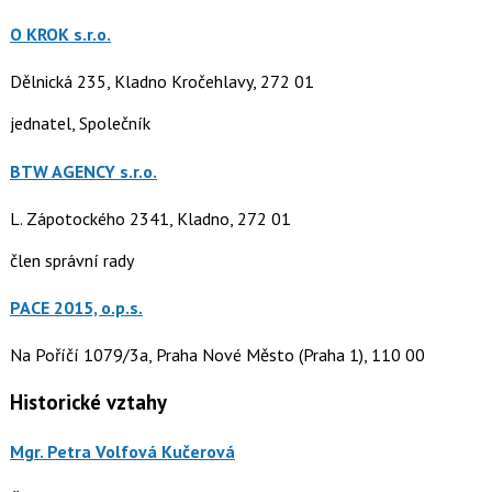
O KROK s.r.o.
Dělnická 235, Kladno Kročehlavy, 272 01
jednatel, Společník
BTW AGENCY s.r.o.
L. Zápotockého 2341, Kladno, 272 01
člen správní rady
PACE 2015, o.p.s.
Na Poříčí 1079/3a, Praha Nové Město (Praha 1), 110 00
Historické vztahy
Mgr. Petra Volfová Kučerová