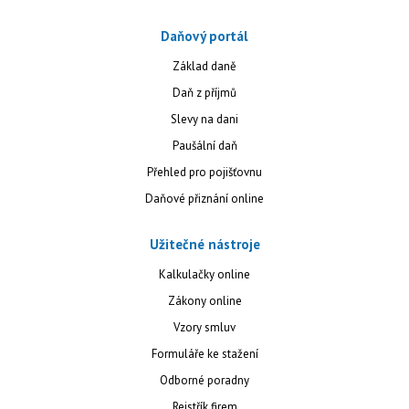
Daňový portál
Základ daně
Daň z příjmů
Slevy na dani
Paušální daň
Přehled pro pojišťovnu
Daňové přiznání online
Užitečné nástroje
Kalkulačky online
Zákony online
Vzory smluv
Formuláře ke stažení
Odborné poradny
Rejstřík firem