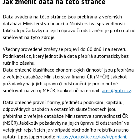
Jak změnit data na této stránce
Data uváděná na této stránce jsou přebírána z veřejných
databází Ministerstva financí a Ministerstva spravedlnosti.
Jakékoli požadavky na jejich úpravu či odstranění je proto nutné
směřovat na tyto zdroje.
Všechny provedené změny se projeví do 60 dnů i na serveru
Podnikatel.cz, který jednotlivá data přebírá automaticky bez
ručního zásahu.
Data ohledně klasifikace ekonomických činností jsou přebírána
z veřejné databáze Ministerstva financí ČR (MFČR). Jakékoli
požadavky na jejich úpravu či odstranění je proto nutné
směřovat na zdroj MFČR, konkrétně na e-mail:
ares@mfcr.cz
.
Data ohledně právní formy, předmětu podnikání, kapitálu,
odpovědných osobách a ostatních skutečnostech jsou
přebírána z veřejné databáze Ministerstva spravedlnosti ČR
(MSČR). Jakékoliv požadavky na jejich úpravu či odstranění ve
veřejných rejstřících je v případě obchodního rejstříku nutno
uplatnit postupem podle
https://or.justice.cz/ias/ui/podani
.